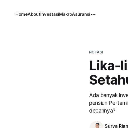
Home
About
Investasi
Makro
Asuransi
NOTASI
Lika-l
Setah
Ada banyak inve
pensiun Pertami
depannya?
Surya Ria