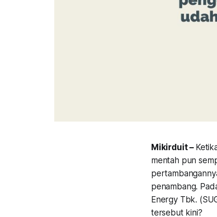
Mikirduit –
Ketik
mentah pun sempat
pertambangannya
penambang. Padah
Energy Tbk. (SUG
tersebut kini?