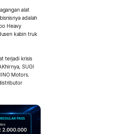
agangan alat
bisnisnya adalah
woo Heavy
dusen kabin truk
terjadi krisis
AKhirnya, SUGI
 HINO Motors.
istributor