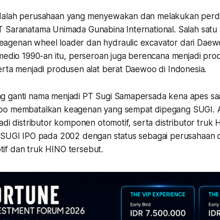
dalah perusahaan yang menyewakan dan melakukan perd
 Saranatama Unimada Gunabina International. Salah satu 
agenan wheel loader dan hydraulic excavator dari Dae
 medio 1990-an itu, perseroan juga berencana menjadi pro
erta menjadi produsen alat berat Daewoo di Indonesia.
 ganti nama menjadi PT Sugi Samapersada kena apes saat 
oo membatalkan keagenan yang sempat dipegang SUGI. 
adi distributor komponen otomotif, serta distributor truk
 SUGI IPO pada 2002 dengan status sebagai perusahaan d
if dan truk HINO tersebut.