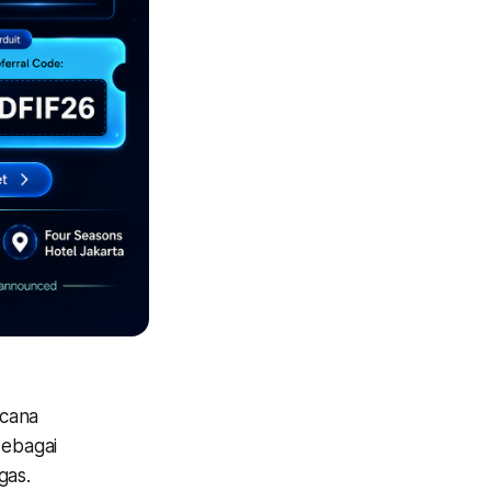
ncana
sebagai
gas.