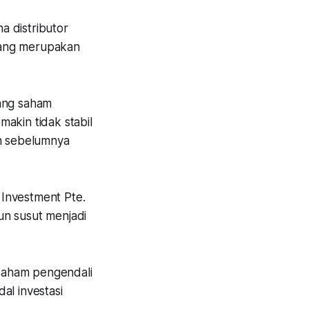
a distributor
yang merupakan
gang saham
akin tidak stabil
n sebelumnya
 Investment Pte.
un susut menjadi
saham pengendali
l investasi