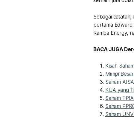
senilai 1 juta dol
Sebagai catatan, 
pertama Edward So
Ramba Energy, n
BACA JUGA Dere
Kisah Saham
Mimpi Besa
Saham AISA 
KIJA yang T
Saham TPIA,
Saham PPRO 
Saham UNVR