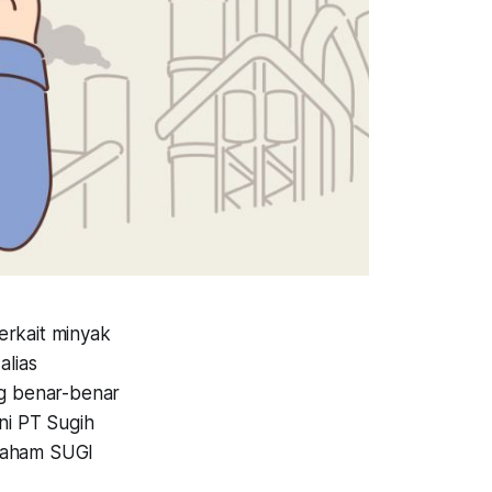
erkait minyak
alias
g benar-benar
ni PT Sugih
 saham SUGI