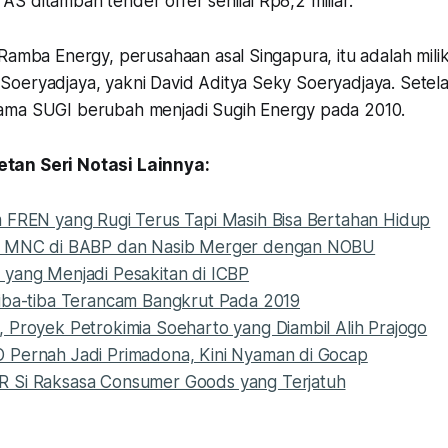
ar AS ditambah tender offer senilai Rp8,2 miliar.
Ramba Energy, perusahaan asal Singapura, itu adalah milik
eryadjaya, yakni David Aditya Seky Soeryadjaya. Setelah 
ama SUGI berubah menjadi Sugih Energy pada 2010.
tan Seri Notasi Lainnya:
 FREN yang Rugi Terus Tapi Masih Bisa Bertahan Hidup
r MNC di BABP dan Nasib Merger dengan NOBU
yang Menjadi Pesakitan di ICBP
iba-tiba Terancam Bangkrut Pada 2019
 Proyek Petrokimia Soeharto yang Diambil Alih Prajogo
Pernah Jadi Primadona, Kini Nyaman di Gocap
 Si Raksasa Consumer Goods yang Terjatuh