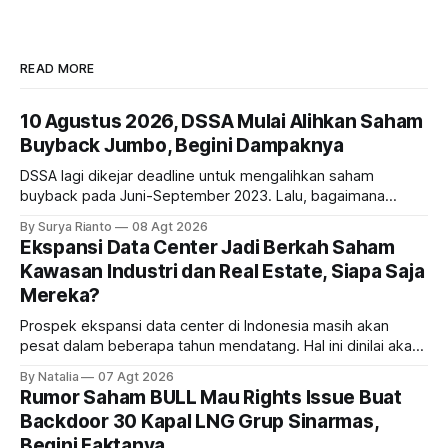
READ MORE
10 Agustus 2026, DSSA Mulai Alihkan Saham
Buyback Jumbo, Begini Dampaknya
DSSA lagi dikejar deadline untuk mengalihkan saham
buyback pada Juni-September 2023. Lalu, bagaimana
dampaknya kepada harga saham perseroan?
By Surya Rianto
08 Agt 2026
Ekspansi Data Center Jadi Berkah Saham
Kawasan Industri dan Real Estate, Siapa Saja
Mereka?
Prospek ekspansi data center di Indonesia masih akan
pesat dalam beberapa tahun mendatang. Hal ini dinilai akan
ikut memberikan cuan ke emiten kawasan industri dan real
By Natalia
07 Agt 2026
estate, ada siapa saja mereka?
Rumor Saham BULL Mau Rights Issue Buat
Backdoor 30 Kapal LNG Grup Sinarmas,
Begini Faktanya