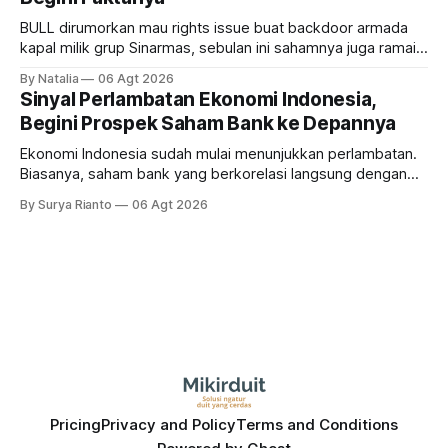
BULL dirumorkan mau rights issue buat backdoor armada
kapal milik grup Sinarmas, sebulan ini sahamnya juga ramai
sampai terbang 40 persenan. Gimana prospeknya? apakah
By Natalia
06 Agt 2026
masih menarik dilirik?
Sinyal Perlambatan Ekonomi Indonesia,
Begini Prospek Saham Bank ke Depannya
Ekonomi Indonesia sudah mulai menunjukkan perlambatan.
Biasanya, saham bank yang berkorelasi langsung dengan
dampak kinerja ekonomi. Lalu, bagaimana nasib saham
By Surya Rianto
06 Agt 2026
bank ke depannya?
Pricing
Privacy and Policy
Terms and Conditions