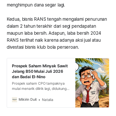
menghimpun dana segar lagi.
Kedua, bisnis RANS tengah mengalami penurunan
dalam 2 tahun terakhir dari segi pendapatan
maupun laba bersih. Adapun, laba bersih 2024
RANS terlihat naik karena adanya aksi jual atau
divestasi bisnis klub bola perseroan.
Prospek Saham Minyak Sawit
Jelang B50 Mulai Juli 2026
dan Badai El-Nino
Prospek saham CPO tampaknya
mulai menarik dilirik lagi, didukung
potensi permintaan naik jelang
pemberlakukan B50, serta potensi
Mikirin Duit
Natalia
gangguan cuaca akibat fenomena
El Niño yang dapat memengaruhi
produksi. Kira-kira saham CPO