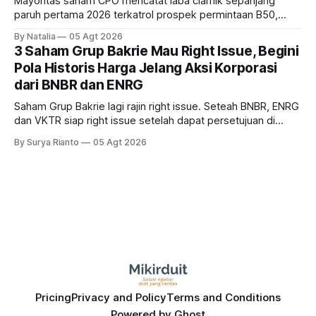
Mayoritas saham CPO mencatat laba ciamik sepanjang
paruh pertama 2026 terkatrol prospek permintaan B50,
tetapi risiko El-Nino yang potensi mempengaruhi produksi
By Natalia
05 Agt 2026
diprediksi semakin terlihat mendekati 2027. Kira-kira gimana
3 Saham Grup Bakrie Mau Right Issue, Begini
prospeknya? apakah masih menarik dilirik sektor ini?
Pola Historis Harga Jelang Aksi Korporasi
dari BNBR dan ENRG
Saham Grup Bakrie lagi rajin right issue. Seteah BNBR, ENRG
dan VKTR siap right issue setelah dapat persetujuan di
RUPS. Tapi, JGLE masih belum dapat persetujuan. Begini
By Surya Rianto
05 Agt 2026
pola saham Grup Bakrie jelang right issue
Pricing
Privacy and Policy
Terms and Conditions
Powered by
Ghost