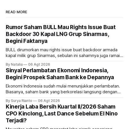
READ MORE
Rumor Saham BULL Mau Rights Issue Buat
Backdoor 30 Kapal LNG Grup Sinarmas,
Begini Faktanya
BULL dirumorkan mau rights issue buat backdoor armada
kapal milik grup Sinarmas, sebulan ini sahamnya juga ramai
sampai terbang 40 persenan. Gimana prospeknya? apakah
By Natalia
06 Agt 2026
masih menarik dilirik?
Sinyal Perlambatan Ekonomi Indonesia,
Begini Prospek Saham Bank ke Depannya
Ekonomi Indonesia sudah mulai menunjukkan perlambatan.
Biasanya, saham bank yang berkorelasi langsung dengan
dampak kinerja ekonomi. Lalu, bagaimana nasib saham
By Surya Rianto
06 Agt 2026
bank ke depannya?
Kinerja Laba Bersih Kuartal II/2026 Saham
CPO Kinclong, Last Dance Sebelum El Nino
Terjadi?