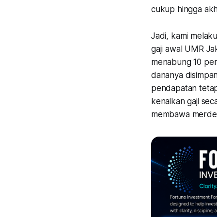
cukup hingga akh
Jadi, kami melak
gaji awal UMR Jak
menabung 10 perse
dananya disimpan 
pendapatan tetap
kenaikan gaji seca
membawa merdeka