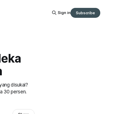
Sign in
Subscribe
deka
n
yang disukai?
ga 30 persen.