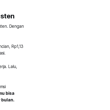
isten
isten. Dengan
cian, Rp1,13
si.
ja. Lalu,
umsi
mu bisa
 bulan.