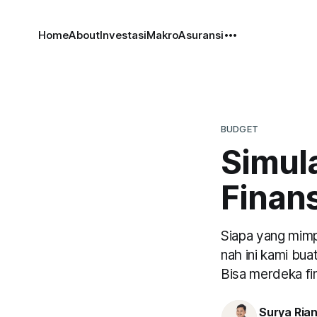
Home
About
Investasi
Makro
Asuransi
BUDGET
Simul
Finans
Siapa yang mimp
nah ini kami bua
Bisa merdeka fin
Surya Ria