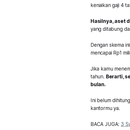
kenaikan gaji 4 t
Hasilnya, aset 
yang ditabung dan
Dengan skema ini
mencapai Rp1 mil
Jika kamu menem
tahun.
Berarti, 
bulan.
Ini belum dihitu
kantormu ya.
BACA JUGA:
3 S