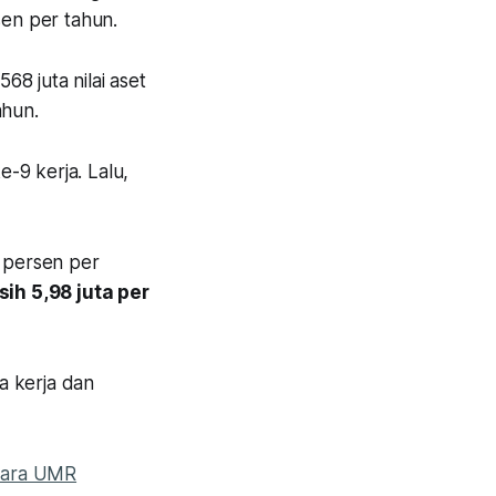
sen per tahun.
568 juta nilai aset
ahun.
-9 kerja. Lalu,
 persen per
ih 5,98 juta per
a kerja dan
etara UMR