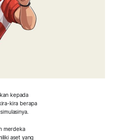
gkan kepada
ira-kira berapa
simulasinya.
an merdeka
liki aset yang