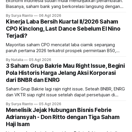
Ekonomi Indonesia sudah mulai menunjukkan perlambatan.
Biasanya, saham bank yang berkorelasi langsung dengan
dampak kinerja ekonomi. Lalu, bagaimana nasib saham
By Surya Rianto
06 Agt 2026
bank ke depannya?
Kinerja Laba Bersih Kuartal II/2026 Saham
CPO Kinclong, Last Dance Sebelum El Nino
Terjadi?
Mayoritas saham CPO mencatat laba ciamik sepanjang
paruh pertama 2026 terkatrol prospek permintaan B50,
tetapi risiko El-Nino yang potensi mempengaruhi produksi
By Natalia
05 Agt 2026
diprediksi semakin terlihat mendekati 2027. Kira-kira gimana
3 Saham Grup Bakrie Mau Right Issue, Begini
prospeknya? apakah masih menarik dilirik sektor ini?
Pola Historis Harga Jelang Aksi Korporasi
dari BNBR dan ENRG
Saham Grup Bakrie lagi rajin right issue. Seteah BNBR, ENRG
dan VKTR siap right issue setelah dapat persetujuan di
RUPS. Tapi, JGLE masih belum dapat persetujuan. Begini
By Surya Rianto
05 Agt 2026
pola saham Grup Bakrie jelang right issue
Menelisik Jejak Hubungan Bisnis Febrie
Adriansyah - Don Ritto dengan Tiga Saham
Haji Isam