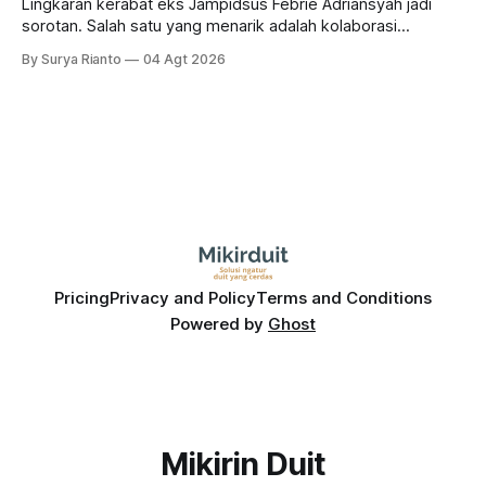
Lingkaran kerabat eks Jampidsus Febrie Adriansyah jadi
sorotan. Salah satu yang menarik adalah kolaborasi
bisnisnya bersama taipan Kalimantan Selatan, Haji Isam.
By Surya Rianto
04 Agt 2026
Bagaimana hubungannya?
Pricing
Privacy and Policy
Terms and Conditions
Powered by
Ghost
Mikirin Duit