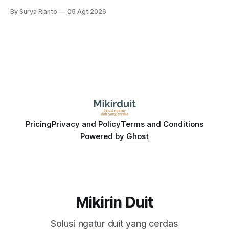
RUPS. Tapi, JGLE masih belum dapat persetujuan. Begini
By Surya Rianto
05 Agt 2026
pola saham Grup Bakrie jelang right issue
Pricing
Privacy and Policy
Terms and Conditions
Powered by
Ghost
Mikirin Duit
Solusi ngatur duit yang cerdas