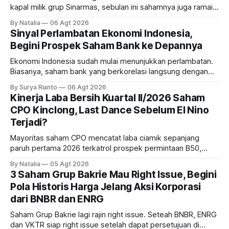
kapal milik grup Sinarmas, sebulan ini sahamnya juga ramai
sampai terbang 40 persenan. Gimana prospeknya? apakah
By Natalia
06 Agt 2026
masih menarik dilirik?
Sinyal Perlambatan Ekonomi Indonesia,
Begini Prospek Saham Bank ke Depannya
Ekonomi Indonesia sudah mulai menunjukkan perlambatan.
Biasanya, saham bank yang berkorelasi langsung dengan
dampak kinerja ekonomi. Lalu, bagaimana nasib saham
By Surya Rianto
06 Agt 2026
bank ke depannya?
Kinerja Laba Bersih Kuartal II/2026 Saham
CPO Kinclong, Last Dance Sebelum El Nino
Terjadi?
Mayoritas saham CPO mencatat laba ciamik sepanjang
paruh pertama 2026 terkatrol prospek permintaan B50,
tetapi risiko El-Nino yang potensi mempengaruhi produksi
By Natalia
05 Agt 2026
diprediksi semakin terlihat mendekati 2027. Kira-kira gimana
3 Saham Grup Bakrie Mau Right Issue, Begini
prospeknya? apakah masih menarik dilirik sektor ini?
Pola Historis Harga Jelang Aksi Korporasi
dari BNBR dan ENRG
Saham Grup Bakrie lagi rajin right issue. Seteah BNBR, ENRG
dan VKTR siap right issue setelah dapat persetujuan di