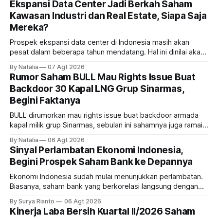
Ekspansi Data Center Jadi Berkah Saham
Kawasan Industri dan Real Estate, Siapa Saja
Mereka?
Prospek ekspansi data center di Indonesia masih akan
pesat dalam beberapa tahun mendatang. Hal ini dinilai akan
ikut memberikan cuan ke emiten kawasan industri dan real
By Natalia
07 Agt 2026
estate, ada siapa saja mereka?
Rumor Saham BULL Mau Rights Issue Buat
Backdoor 30 Kapal LNG Grup Sinarmas,
Begini Faktanya
BULL dirumorkan mau rights issue buat backdoor armada
kapal milik grup Sinarmas, sebulan ini sahamnya juga ramai
sampai terbang 40 persenan. Gimana prospeknya? apakah
By Natalia
06 Agt 2026
masih menarik dilirik?
Sinyal Perlambatan Ekonomi Indonesia,
Begini Prospek Saham Bank ke Depannya
Ekonomi Indonesia sudah mulai menunjukkan perlambatan.
Biasanya, saham bank yang berkorelasi langsung dengan
dampak kinerja ekonomi. Lalu, bagaimana nasib saham
By Surya Rianto
06 Agt 2026
bank ke depannya?
Kinerja Laba Bersih Kuartal II/2026 Saham