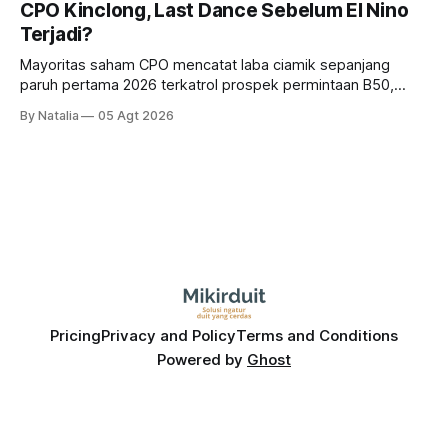
CPO Kinclong, Last Dance Sebelum El Nino
Terjadi?
Mayoritas saham CPO mencatat laba ciamik sepanjang
paruh pertama 2026 terkatrol prospek permintaan B50,
tetapi risiko El-Nino yang potensi mempengaruhi produksi
By Natalia
05 Agt 2026
diprediksi semakin terlihat mendekati 2027. Kira-kira gimana
prospeknya? apakah masih menarik dilirik sektor ini?
Pricing
Privacy and Policy
Terms and Conditions
Powered by
Ghost