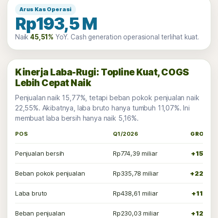
Arus Kas Operasi
Rp193,5 M
Naik
45,51%
YoY. Cash generation operasional terlihat kuat.
Kinerja Laba-Rugi: Topline Kuat, COGS
Lebih Cepat Naik
Penjualan naik 15,77%, tetapi beban pokok penjualan naik
22,55%. Akibatnya, laba bruto hanya tumbuh 11,07%. Ini
membuat laba bersih hanya naik 5,16%.
POS
Q1/2026
GROWT
Penjualan bersih
Rp774,39 miliar
+15,77
Beban pokok penjualan
Rp335,78 miliar
+22,55
Laba bruto
Rp438,61 miliar
+11,07
Beban penjualan
Rp230,03 miliar
+12,25