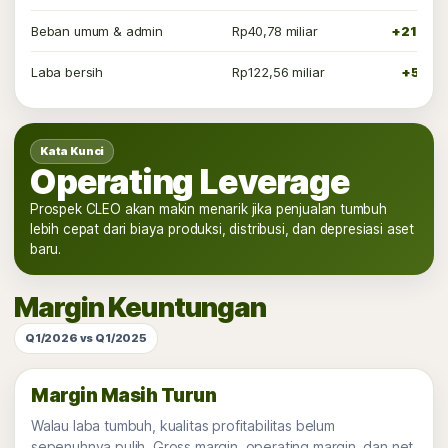
Beban umum & admin
Rp40,78 miliar
+21,94
Laba bersih
Rp122,56 miliar
+5,16
Kata Kunci
Operating Leverage
Prospek CLEO akan makin menarik jika penjualan tumbuh
lebih cepat dari biaya produksi, distribusi, dan depresiasi aset
baru.
Margin Keuntungan
Q1/2026 vs Q1/2025
Margin Masih Turun
Walau laba tumbuh, kualitas profitabilitas belum
sepenuhnya pulih. Gross margin, operating margin, dan net