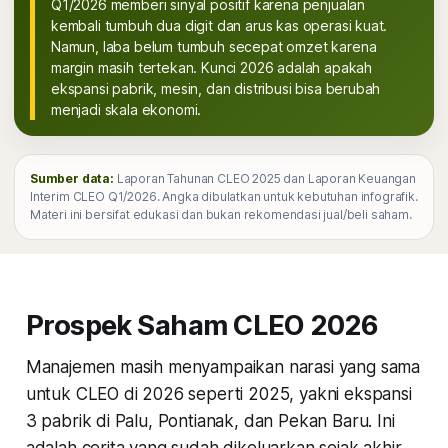
Q1/2026 memberi sinyal positif karena penjualan
kembali tumbuh dua digit dan arus kas operasi kuat.
Namun, laba belum tumbuh secepat omzet karena
margin masih tertekan. Kunci 2026 adalah apakah
ekspansi pabrik, mesin, dan distribusi bisa berubah
menjadi skala ekonomi.
Sumber data:
Laporan Tahunan CLEO 2025 dan Laporan Keuangan
Interim CLEO Q1/2026. Angka dibulatkan untuk kebutuhan infografik.
Materi ini bersifat edukasi dan bukan rekomendasi jual/beli saham.
Prospek Saham CLEO 2026
Manajemen masih menyampaikan narasi yang sama
untuk CLEO di 2026 seperti 2025, yakni ekspansi
3 pabrik di Palu, Pontianak, dan Pekan Baru. Ini
adalah cerita yang sudah dikeluarkan sejak akhir