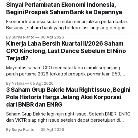
masih menarik dilirik?
Sinyal Perlambatan Ekonomi Indonesia,
Begini Prospek Saham Bank ke Depannya
Ekonomi Indonesia sudah mulai menunjukkan perlambatan.
Biasanya, saham bank yang berkorelasi langsung dengan
dampak kinerja ekonomi. Lalu, bagaimana nasib saham
By Surya Rianto
06 Agt 2026
bank ke depannya?
Kinerja Laba Bersih Kuartal II/2026 Saham
CPO Kinclong, Last Dance Sebelum El Nino
Terjadi?
Mayoritas saham CPO mencatat laba ciamik sepanjang
paruh pertama 2026 terkatrol prospek permintaan B50,
tetapi risiko El-Nino yang potensi mempengaruhi produksi
By Natalia
05 Agt 2026
diprediksi semakin terlihat mendekati 2027. Kira-kira gimana
3 Saham Grup Bakrie Mau Right Issue, Begini
prospeknya? apakah masih menarik dilirik sektor ini?
Pola Historis Harga Jelang Aksi Korporasi
dari BNBR dan ENRG
Saham Grup Bakrie lagi rajin right issue. Seteah BNBR, ENRG
dan VKTR siap right issue setelah dapat persetujuan di
RUPS. Tapi, JGLE masih belum dapat persetujuan. Begini
By Surya Rianto
05 Agt 2026
pola saham Grup Bakrie jelang right issue