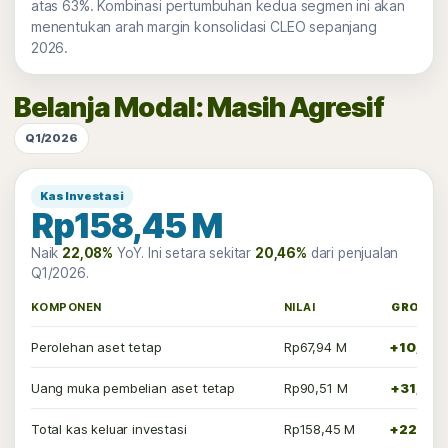
atas 63%. Kombinasi pertumbuhan kedua segmen ini akan
menentukan arah margin konsolidasi CLEO sepanjang
2026.
Belanja Modal: Masih Agresif
Q1/2026
Kas Investasi
Rp158,45 M
Naik
22,08%
YoY. Ini setara sekitar
20,46%
dari penjualan
Q1/2026.
KOMPONEN
NILAI
GROWT
Perolehan aset tetap
Rp67,94 M
+10,99
Uang muka pembelian aset tetap
Rp90,51 M
+31,69
Total kas keluar investasi
Rp158,45 M
+22,08