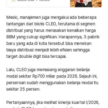
gangguan cuaca akibat fenomena
El Niño yang dapat memengaruhi
produksi. Kira-kira saham CPO
Meski, manajemen juga mengakui ada beberapa
mana yang paling menarik dan
strategi masuknya gimana?
tantangan dari bisnis CLEO, terutama di segmen
distribusi yang harus merasakan kenaikan harga
BBM yang cukup signifikan. Harapannya, 3 pabrik
baru yang ada di kota tersebut bisa menekan
biaya distribusi menjadi lebih efisien sehingga
target double digit bisa tercapai.
Lalu, CLEO juga memasang anggaran belanja
modal sekitar Rp700 miliar pada 2026. Sejauh ini,
perseroan sudah menggunakan belanja modal itu
sekitar 25 persen.
Pertanyaannya, jika melihat kinerja kuartal I/2026,