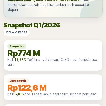
menentukan apakah laba bisa tumbuh lebih cepat ke
depan.
Snapshot Q1/2026
YoY vs Q1/2025
Penjualan
Rp774 M
Naik
15,77%
YoY. Ini sinyal demand CLEO masih tumbuh dua
digit.
Laba Bersih
Rp122,6 M
Naik
5,16%
YoY. Laba tumbuh, tapi belum secepat penjualan.