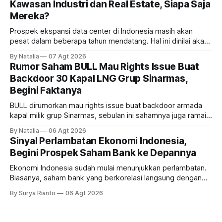
Kawasan Industri dan Real Estate, Siapa Saja
Mereka?
Prospek ekspansi data center di Indonesia masih akan
pesat dalam beberapa tahun mendatang. Hal ini dinilai akan
ikut memberikan cuan ke emiten kawasan industri dan real
By Natalia
07 Agt 2026
estate, ada siapa saja mereka?
Rumor Saham BULL Mau Rights Issue Buat
Backdoor 30 Kapal LNG Grup Sinarmas,
Begini Faktanya
BULL dirumorkan mau rights issue buat backdoor armada
kapal milik grup Sinarmas, sebulan ini sahamnya juga ramai
sampai terbang 40 persenan. Gimana prospeknya? apakah
By Natalia
06 Agt 2026
masih menarik dilirik?
Sinyal Perlambatan Ekonomi Indonesia,
Begini Prospek Saham Bank ke Depannya
Ekonomi Indonesia sudah mulai menunjukkan perlambatan.
Biasanya, saham bank yang berkorelasi langsung dengan
dampak kinerja ekonomi. Lalu, bagaimana nasib saham
By Surya Rianto
06 Agt 2026
bank ke depannya?