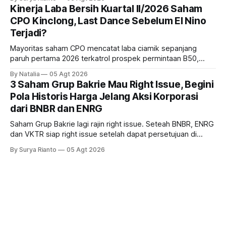
bank ke depannya?
Kinerja Laba Bersih Kuartal II/2026 Saham
CPO Kinclong, Last Dance Sebelum El Nino
Terjadi?
Mayoritas saham CPO mencatat laba ciamik sepanjang
paruh pertama 2026 terkatrol prospek permintaan B50,
tetapi risiko El-Nino yang potensi mempengaruhi produksi
By Natalia
05 Agt 2026
diprediksi semakin terlihat mendekati 2027. Kira-kira gimana
3 Saham Grup Bakrie Mau Right Issue, Begini
prospeknya? apakah masih menarik dilirik sektor ini?
Pola Historis Harga Jelang Aksi Korporasi
dari BNBR dan ENRG
Saham Grup Bakrie lagi rajin right issue. Seteah BNBR, ENRG
dan VKTR siap right issue setelah dapat persetujuan di
RUPS. Tapi, JGLE masih belum dapat persetujuan. Begini
By Surya Rianto
05 Agt 2026
pola saham Grup Bakrie jelang right issue