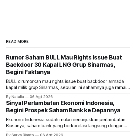
READ MORE
Rumor Saham BULL Mau Rights Issue Buat
Backdoor 30 Kapal LNG Grup Sinarmas,
Begini Faktanya
BULL dirumorkan mau rights issue buat backdoor armada
kapal milik grup Sinarmas, sebulan ini sahamnya juga ramai
sampai terbang 40 persenan. Gimana prospeknya? apakah
By Natalia
06 Agt 2026
masih menarik dilirik?
Sinyal Perlambatan Ekonomi Indonesia,
Begini Prospek Saham Bank ke Depannya
Ekonomi Indonesia sudah mulai menunjukkan perlambatan.
Biasanya, saham bank yang berkorelasi langsung dengan
dampak kinerja ekonomi. Lalu, bagaimana nasib saham
By Surya Rianto
06 Agt 2026