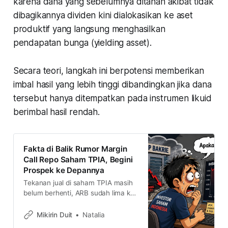
karena dana yang sebelumnya ditahan akibat tidak
dibagikannya dividen kini dialokasikan ke aset
produktif yang langsung menghasilkan
pendapatan bunga (
yielding asset
).
Secara teori, langkah ini berpotensi memberikan
imbal hasil yang lebih tinggi dibandingkan jika dana
tersebut hanya ditempatkan pada instrumen likuid
berimbal hasil rendah.
Fakta di Balik Rumor Margin
Call Repo Saham TPIA, Begini
Prospek ke Depannya
Tekanan jual di saham TPIA masih
belum berhenti, ARB sudah lima kali
beruntun akibat diterpa rumor
margin call karena repo saham
Mikirin Duit
Natalia
sampai efek rebalancing index.