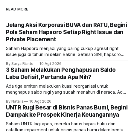
READ MORE
Jelang Aksi Korporasi BUVA dan RATU, Begini
Pola Saham Hapsoro Setiap Right Issue dan
Private Placement
Saham Hapsoro menjadi yang paling cukup agresif right
issue juga di tahun ini selain Bakrie. Setelah SINI, hapsoro
lagi proses rght issue UANG dan BUVA. Bagaimana polanya?
By Surya Rianto
10 Agt 2026
3 Saham Melakukan Penghapusan Saldo
Laba Defisit, Pertanda Apa Nih?
Ada tiga emiten melakukan kuasi reorganiasi untuk
menghapus saldo rugi yang sudah menahun di neraca. Ada
siapa saja mereka dan gimana prospeknya?
By Natalia
10 Agt 2026
UNTR Rugi Besar di Bisnis Panas Bumi, Begini
Dampak ke Prospek Kinerja Keuangannya
Saham UNTR lagi apes, mereka harus hapus buku dan
catatkan impairment untuk bisnis panas bumi dalam bentuk