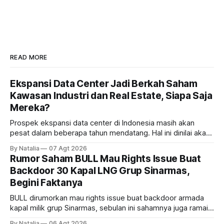
READ MORE
Ekspansi Data Center Jadi Berkah Saham
Kawasan Industri dan Real Estate, Siapa Saja
Mereka?
Prospek ekspansi data center di Indonesia masih akan
pesat dalam beberapa tahun mendatang. Hal ini dinilai akan
ikut memberikan cuan ke emiten kawasan industri dan real
By Natalia
07 Agt 2026
estate, ada siapa saja mereka?
Rumor Saham BULL Mau Rights Issue Buat
Backdoor 30 Kapal LNG Grup Sinarmas,
Begini Faktanya
BULL dirumorkan mau rights issue buat backdoor armada
kapal milik grup Sinarmas, sebulan ini sahamnya juga ramai
sampai terbang 40 persenan. Gimana prospeknya? apakah
By Natalia
06 Agt 2026