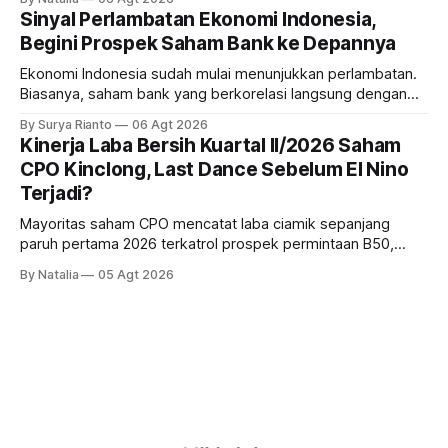
masih menarik dilirik?
Sinyal Perlambatan Ekonomi Indonesia,
Begini Prospek Saham Bank ke Depannya
Ekonomi Indonesia sudah mulai menunjukkan perlambatan.
Biasanya, saham bank yang berkorelasi langsung dengan
dampak kinerja ekonomi. Lalu, bagaimana nasib saham
By Surya Rianto
06 Agt 2026
bank ke depannya?
Kinerja Laba Bersih Kuartal II/2026 Saham
CPO Kinclong, Last Dance Sebelum El Nino
Terjadi?
Mayoritas saham CPO mencatat laba ciamik sepanjang
paruh pertama 2026 terkatrol prospek permintaan B50,
tetapi risiko El-Nino yang potensi mempengaruhi produksi
By Natalia
05 Agt 2026
diprediksi semakin terlihat mendekati 2027. Kira-kira gimana
prospeknya? apakah masih menarik dilirik sektor ini?