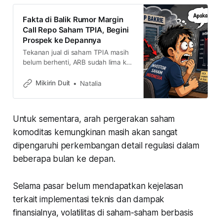
Fakta di Balik Rumor Margin
Call Repo Saham TPIA, Begini
Prospek ke Depannya
Tekanan jual di saham TPIA masih
belum berhenti, ARB sudah lima kali
beruntun akibat diterpa rumor
margin call karena repo saham
Mikirin Duit
Natalia
sampai efek rebalancing index.
Kira-kira gimana nasibnya ke
depan? masih menarik-kah dilirik?
Untuk sementara, arah pergerakan saham
komoditas kemungkinan masih akan sangat
dipengaruhi perkembangan detail regulasi dalam
beberapa bulan ke depan.
Selama pasar belum mendapatkan kejelasan
terkait implementasi teknis dan dampak
finansialnya, volatilitas di saham-saham berbasis