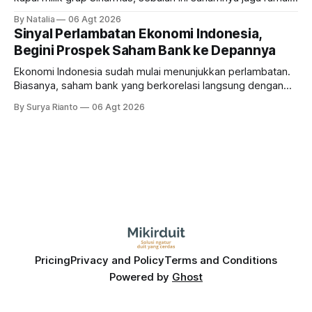
sampai terbang 40 persenan. Gimana prospeknya? apakah
By Natalia
06 Agt 2026
masih menarik dilirik?
Sinyal Perlambatan Ekonomi Indonesia,
Begini Prospek Saham Bank ke Depannya
Ekonomi Indonesia sudah mulai menunjukkan perlambatan.
Biasanya, saham bank yang berkorelasi langsung dengan
dampak kinerja ekonomi. Lalu, bagaimana nasib saham
By Surya Rianto
06 Agt 2026
bank ke depannya?
Pricing
Privacy and Policy
Terms and Conditions
Powered by
Ghost