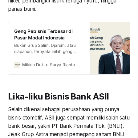
nikel, pembangkit listrik tenaga hydro, hingga
panas bumi.
Geng Pebisnis Terbesar di
Pasar Modal Indonesia
Bukan Grup Salim, Djarum, atau
siapapun, ternyata inilah geng
pebisnis terbesar di Bursa Efek
Indonesia. Kamu punya sahamnya
Mikirin Duit
Surya Rianto
nggak?
Lika-liku Bisnis Bank ASII
Selain dikenal sebagai perusahaan yang punya
bisnis otomotif, ASII juga sempat memiliki salah satu
bank besar, yakni PT Bank Permata Tbk. (BNLI).
Jejak Grup Astra menjadi pemegang saham BNLI