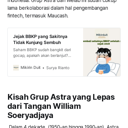
Indonesia. Grup Astra dan Welab ini sudah cukup
lama berkolaborasi dalam hal pengembangan
fintech, termasuk Maucash.
Jejak BBKP yang Sakitnya
Tidak Kunjung Sembuh
Saham BBKP sudah bangkit dari
gocap, apakah akan berlanjut?
jawabannya adalah tergantung
strategi Kookmin Bank untuk
Mikirin Duit
Surya Rianto
kembali menyehatkan BBKP yang
sudah mulai muncul gejala sakit
sejak 2016
Kisah Grup Astra yang Lepas
dari Tangan William
Soeryadjaya
Dalam 4 dekade, (1950-an hingga 1990-an), Astra