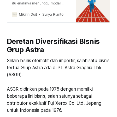
itu enaknya menunggu modal
besar, tapi asumsi itu salah besar.
Berikut ini alasan kenapa kamu
Mikirin Duit
Surya Rianto
harus mulai investasi sejak dini.
Deretan Diversifikasi BIsnis
Grup Astra
Selain bisnis otomotif dan importir, salah satu bisnis
tertua Grup Astra ada di PT Astra Graphia Tbk.
(ASGR).
ASGR didirikan pada 1975 dengan memiliki
beberapa lini bisnis, salah satunya sebagai
distributor eksklusif Fuji Xerox Co. Ltd, Jepang
untuk Indonesia pada 1976.