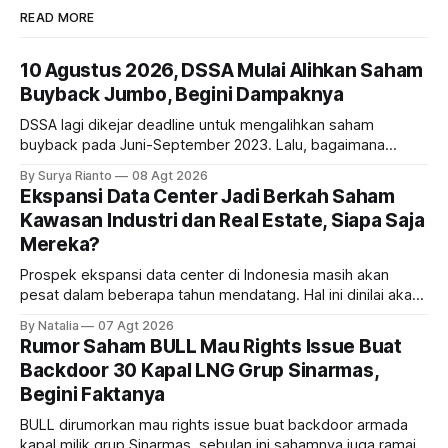
READ MORE
10 Agustus 2026, DSSA Mulai Alihkan Saham
Buyback Jumbo, Begini Dampaknya
DSSA lagi dikejar deadline untuk mengalihkan saham
buyback pada Juni-September 2023. Lalu, bagaimana
dampaknya kepada harga saham perseroan?
By Surya Rianto
08 Agt 2026
Ekspansi Data Center Jadi Berkah Saham
Kawasan Industri dan Real Estate, Siapa Saja
Mereka?
Prospek ekspansi data center di Indonesia masih akan
pesat dalam beberapa tahun mendatang. Hal ini dinilai akan
ikut memberikan cuan ke emiten kawasan industri dan real
By Natalia
07 Agt 2026
estate, ada siapa saja mereka?
Rumor Saham BULL Mau Rights Issue Buat
Backdoor 30 Kapal LNG Grup Sinarmas,
Begini Faktanya
BULL dirumorkan mau rights issue buat backdoor armada
kapal milik grup Sinarmas, sebulan ini sahamnya juga ramai