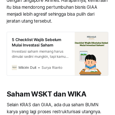
dengan Singapore Airlines. Harapannya, kemitraan
itu bisa mendorong pertumbuhan bisnis GIAA
menjadi lebih agresif sehingga bisa pulih dari
jeratan utang tersebut.
5 Checklist Wajib Sebelum
Mulai Investasi Saham
Investasi saham memang harus
dimulai sedini mungkin, tapi kamu
tetap harus punya checklist yang
wajib dipenuhi sehingga bisa
Mikirin Duit
Surya Rianto
investasi dengan aman dan santai.
Berikut 5 checklist wajib sebelum
mulai investasi saham.
Saham WSKT dan WIKA
Selain KRAS dan GIAA, ada dua saham BUMN
karya yang lagi proses restrukturisasi utangnya.