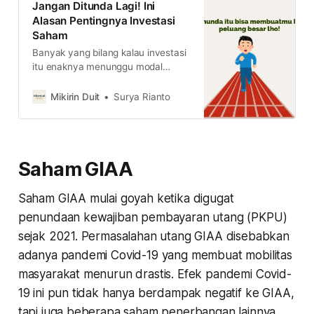
Jangan Ditunda Lagi! Ini
Alasan Pentingnya Investasi
Saham
Banyak yang bilang kalau investasi
itu enaknya menunggu modal
besar, tapi asumsi itu salah besar.
Berikut ini alasan kenapa kamu
Mikirin Duit
Surya Rianto
harus mulai investasi sejak dini.
Saham GIAA
Saham GIAA mulai goyah ketika digugat
penundaan kewajiban pembayaran utang (PKPU)
sejak 2021. Permasalahan utang GIAA disebabkan
adanya pandemi Covid-19 yang membuat mobilitas
masyarakat menurun drastis. Efek pandemi Covid-
19 ini pun tidak hanya berdampak negatif ke GIAA,
tapi juga beberapa saham penerbangan lainnya.