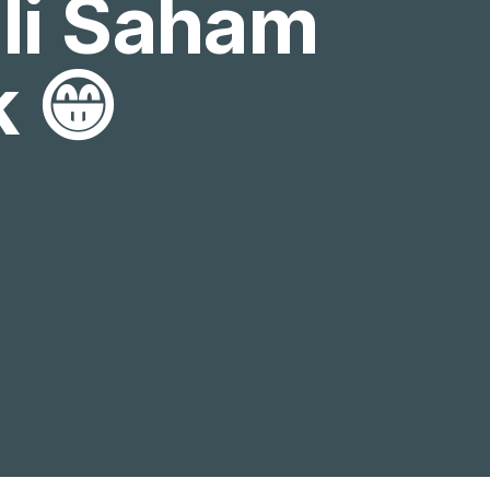
li Saham 
 😁