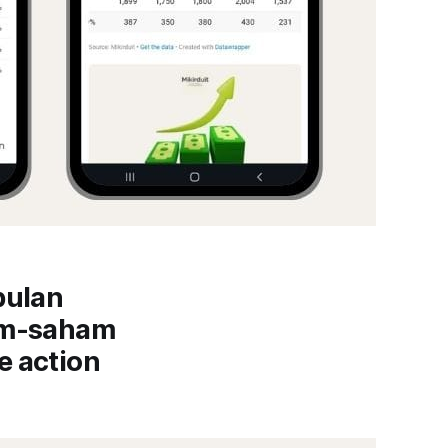
bulan
ham-saham
e action