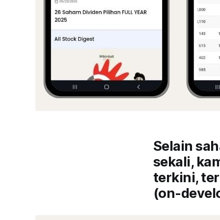
Selain sah
sekali, k
terkini, t
(on-devel