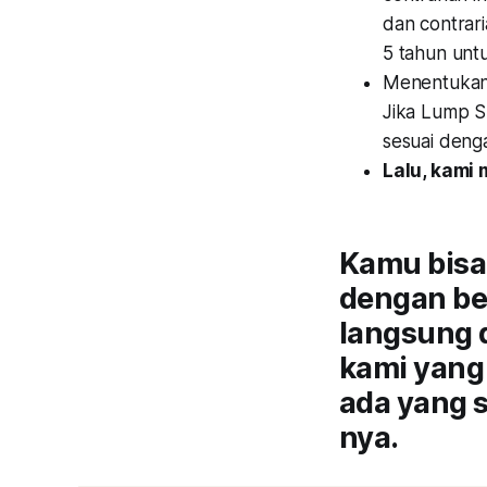
dan contrari
5 tahun untu
Menentukan t
Jika Lump S
sesuai deng
Lalu, kami
Kamu bisa 
dengan ber
langsung 
kami yang 
ada yang s
nya.