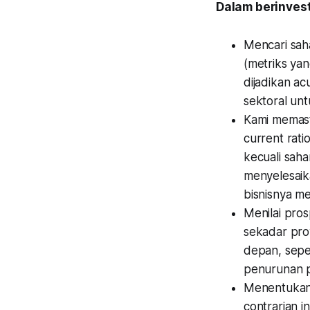
Dalam berinvest
Mencari sah
(metriks yan
dijadikan a
sektoral unt
Kami memasti
current ratio
kecuali sah
menyelesaika
bisnisnya me
Menilai pro
sekadar proy
depan, sepe
penurunan p
Menentukan 
contrarian i