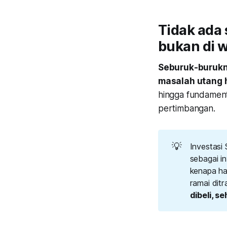
Tidak ada 
bukan di w
Seburuk-burukny
masalah utang h
hingga fundamenta
pertimbangan.
💡
Investasi
sebagai i
kenapa har
ramai dit
dibeli, s