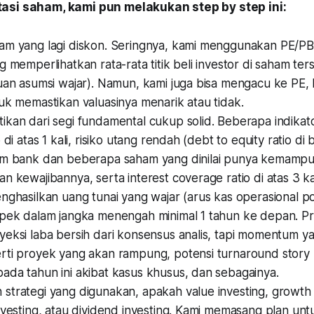
asi saham, kami pun melakukan step by step ini:
am yang lagi diskon. Seringnya, kami menggunakan PE/P
g memperlihatkan rata-rata titik beli investor di saham ter
cuan asumsi wajar). Namun, kami juga bisa mengacu ke PE,
uk memastikan valuasinya menarik atau tidak.
kan dari segi fundamental cukup solid. Beberapa indikato
 di atas 1 kali, risiko utang rendah (debt to equity ratio di 
am bank dan beberapa saham yang dinilai punya kemamp
n kewajibannya, serta interest coverage ratio di atas 3 kal
nghasilkan uang tunai yang wajar (arus kas operasional pos
spek dalam jangka menengah minimal 1 tahun ke depan. Pr
eksi laba bersih dari konsensus analis, tapi momentum yan
rti proyek yang akan rampung, potensi turnaround story 
ada tahun ini akibat kasus khusus, dan sebagainya.
strategi yang digunakan, apakah value investing, growth 
nvesting, atau dividend investing. Kami memasang plan unt