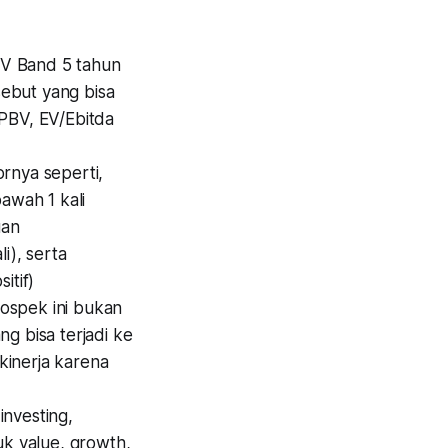
BV Band 5 tahun
sebut yang bisa
 PBV, EV/Ebitda
rnya seperti,
bawah 1 kali
uan
i), serta
itif)
ospek ini bukan
g bisa terjadi ke
kinerja karena
investing,
uk value, growth,