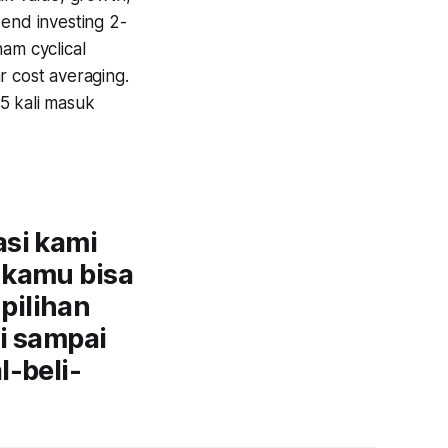
dend investing 2-
am cyclical
r cost averaging.
5 kali masuk
asi kami
 kamu bisa
pilihan
li sampai
l-beli-