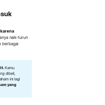
asuk
 karena
anya naik-turun
an berbagai
H. 
Kamu
g dibeli,
ham ini lagi
ham yang 