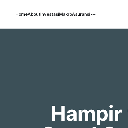
Home
About
Investasi
Makro
Asuransi
Hampir 