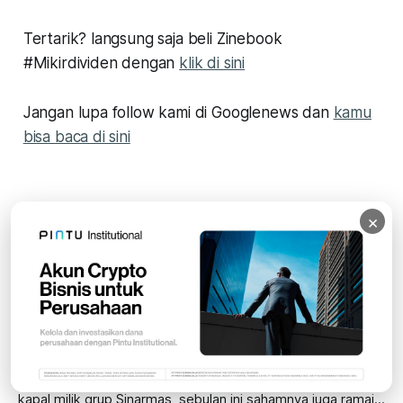
Tertarik? langsung saja beli Zinebook
#Mikirdividen dengan
klik di sini
Jangan lupa follow kami di Googlenews dan
kamu
bisa baca di sini
×
READ MORE
Rumor Saham BULL Mau Rights Issue Buat
Backdoor 30 Kapal LNG Grup Sinarmas,
Begini Faktanya
BULL dirumorkan mau rights issue buat backdoor armada
kapal milik grup Sinarmas, sebulan ini sahamnya juga ramai