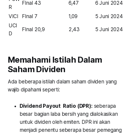
FInal
43
6,47
6 Juni 2024
R
VICI
FInal
7
1,09
5 Juni 2024
UCI
FInal
20,9
2,43
5 Juni 2024
D
Memahami Istilah Dalam
Saham Dividen
Ada beberapa istilah dalam saham dividen yang
wajib dipahami seperti:
Dividend Payout Ratio (DPR):
seberapa
besar bagian laba bersih yang dialokasikan
untuk dividen oleh emiten. DPR ini akan
menjadi penentu seberapa besar pemegang