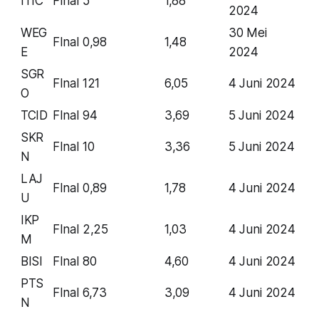
ITIC
FInal
5
1,88
2024
WEG
30 Mei
FInal
0,98
1,48
E
2024
SGR
FInal
121
6,05
4 Juni 2024
O
TCID
FInal
94
3,69
5 Juni 2024
SKR
FInal
10
3,36
5 Juni 2024
N
LAJ
FInal
0,89
1,78
4 Juni 2024
U
IKP
FInal
2,25
1,03
4 Juni 2024
M
BISI
FInal
80
4,60
4 Juni 2024
PTS
FInal
6,73
3,09
4 Juni 2024
N