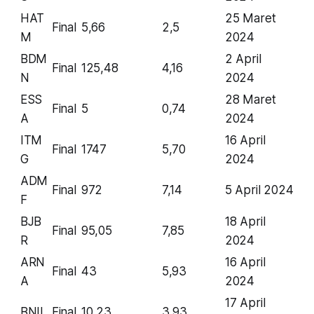
HAT
25 Maret
Final
5,66
2,5
M
2024
BDM
2 April
Final
125,48
4,16
N
2024
ESS
28 Maret
Final
5
0,74
A
2024
ITM
16 April
Final
1747
5,70
G
2024
ADM
Final
972
7,14
5 April 2024
F
BJB
18 April
Final
95,05
7,85
R
2024
ARN
16 April
Final
43
5,93
A
2024
17 April
BNII
Final
10,23
3,93