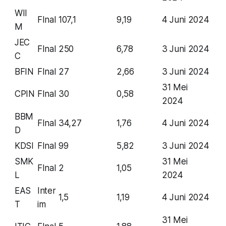
WII
FInal
107,1
9,19
4 Juni 2024
M
JEC
FInal
250
6,78
3 Juni 2024
C
BFIN
FInal
27
2,66
3 Juni 2024
31 Mei
CPIN
FInal
30
0,58
2024
BBM
FInal
34,27
1,76
4 Juni 2024
D
KDSI
FInal
99
5,82
3 Juni 2024
SMK
31 Mei
FInal
2
1,05
L
2024
EAS
Inter
1,5
1,19
4 Juni 2024
T
im
31 Mei