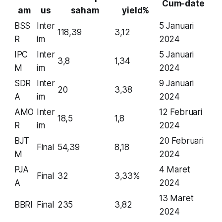
Cum-date
am
us
saham
yield%
BSS
Inter
5 Januari
118,39
3,12
R
im
2024
IPC
Inter
5 Januari
3,8
1,34
M
im
2024
SDR
Inter
9 Januari
20
3,38
A
im
2024
AMO
Inter
12 Februari
18,5
1,8
R
im
2024
BJT
20 Februari
Final
54,39
8,18
M
2024
PJA
4 Maret
Final
32
3,33%
A
2024
13 Maret
BBRI
Final
235
3,82
2024