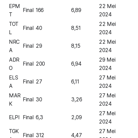
EPM
22 Mei
Final
166
6,89
T
2024
TOT
22 Mei
Final
40
8,51
L
2024
NRC
22 Mei
Final
29
8,15
A
2024
ADR
29 Mei
Final
200
6,94
O
2024
ELS
27 Mei
Final
27
6,11
A
2024
MAR
27 Mei
Final
30
3,26
K
2024
27 Mei
ELPI
Final
6,3
2,09
2024
TGK
27 Mei
Final
312
4,47