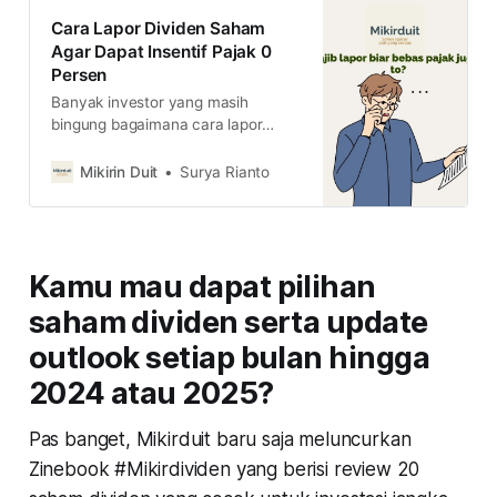
Cara Lapor Dividen Saham
Agar Dapat Insentif Pajak 0
Persen
Banyak investor yang masih
bingung bagaimana cara lapor
pajak dividen saham agar dapat
insentif pajak 0 persen. Simak
Mikirin Duit
Surya Rianto
caranya di sini
Kamu mau dapat pilihan
saham dividen serta update
outlook setiap bulan hingga
2024 atau 2025?
Pas banget, Mikirduit baru saja meluncurkan
Zinebook #Mikirdividen yang berisi review 20