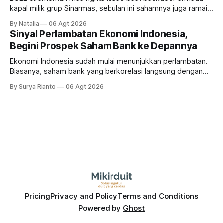
kapal milik grup Sinarmas, sebulan ini sahamnya juga ramai
sampai terbang 40 persenan. Gimana prospeknya? apakah
By Natalia
06 Agt 2026
masih menarik dilirik?
Sinyal Perlambatan Ekonomi Indonesia,
Begini Prospek Saham Bank ke Depannya
Ekonomi Indonesia sudah mulai menunjukkan perlambatan.
Biasanya, saham bank yang berkorelasi langsung dengan
dampak kinerja ekonomi. Lalu, bagaimana nasib saham
By Surya Rianto
06 Agt 2026
bank ke depannya?
Pricing
Privacy and Policy
Terms and Conditions
Powered by
Ghost