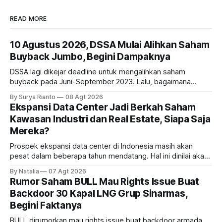
READ MORE
10 Agustus 2026, DSSA Mulai Alihkan Saham
Buyback Jumbo, Begini Dampaknya
DSSA lagi dikejar deadline untuk mengalihkan saham
buyback pada Juni-September 2023. Lalu, bagaimana
dampaknya kepada harga saham perseroan?
By Surya Rianto
08 Agt 2026
Ekspansi Data Center Jadi Berkah Saham
Kawasan Industri dan Real Estate, Siapa Saja
Mereka?
Prospek ekspansi data center di Indonesia masih akan
pesat dalam beberapa tahun mendatang. Hal ini dinilai akan
ikut memberikan cuan ke emiten kawasan industri dan real
By Natalia
07 Agt 2026
estate, ada siapa saja mereka?
Rumor Saham BULL Mau Rights Issue Buat
Backdoor 30 Kapal LNG Grup Sinarmas,
Begini Faktanya
BULL dirumorkan mau rights issue buat backdoor armada