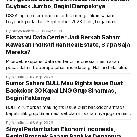
Buyback Jumbo, Begini Dampaknya
DSSA lagi dikejar deadline untuk mengalihkan saham
buyback pada Juni-September 2023. Lalu, bagaimana
dampaknya kepada harga saham perseroan?
By Surya Rianto
08 Agt 2026
Ekspansi Data Center Jadi Berkah Saham
Kawasan Industri dan Real Estate, Siapa Saja
Mereka?
Prospek ekspansi data center di Indonesia masih akan
pesat dalam beberapa tahun mendatang. Hal ini dinilai akan
ikut memberikan cuan ke emiten kawasan industri dan real
By Natalia
07 Agt 2026
estate, ada siapa saja mereka?
Rumor Saham BULL Mau Rights Issue Buat
Backdoor 30 Kapal LNG Grup Sinarmas,
Begini Faktanya
BULL dirumorkan mau rights issue buat backdoor armada
kapal milik grup Sinarmas, sebulan ini sahamnya juga ramai
sampai terbang 40 persenan. Gimana prospeknya? apakah
By Natalia
06 Agt 2026
masih menarik dilirik?
Sinyal Perlambatan Ekonomi Indonesia,
Begini Prospek Saham Bank ke Depannya