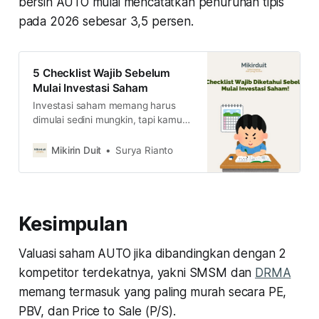
bersih AUTO mulai mencatatkan penurunan tipis
pada 2026 sebesar 3,5 persen.
5 Checklist Wajib Sebelum
Mulai Investasi Saham
Investasi saham memang harus
dimulai sedini mungkin, tapi kamu
tetap harus punya checklist yang
wajib dipenuhi sehingga bisa
Mikirin Duit
Surya Rianto
investasi dengan aman dan santai.
Berikut 5 checklist wajib sebelum
mulai investasi saham.
Kesimpulan
Valuasi saham AUTO jika dibandingkan dengan 2
kompetitor terdekatnya, yakni SMSM dan
DRMA
memang termasuk yang paling murah secara PE,
PBV, dan Price to Sale (P/S).