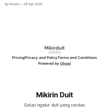
sampai terbang 40 persenan. Gimana prospeknya? apakah
By Natalia
06 Agt 2026
masih menarik dilirik?
Pricing
Privacy and Policy
Terms and Conditions
Powered by
Ghost
Mikirin Duit
Solusi ngatur duit yang cerdas