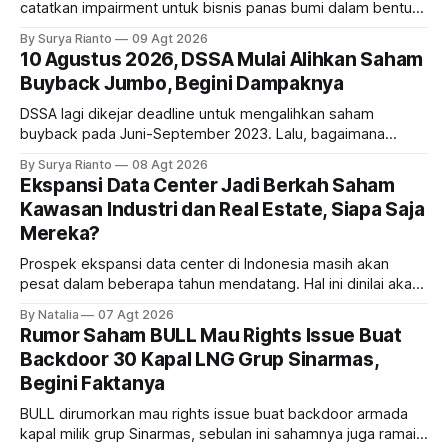
catatkan impairment untuk bisnis panas bumi dalam bentuk
investasi dan utang. Lalu, bagaimana dampaknya terhadap
By Surya Rianto
09 Agt 2026
bisnis UNTR?
10 Agustus 2026, DSSA Mulai Alihkan Saham
Buyback Jumbo, Begini Dampaknya
DSSA lagi dikejar deadline untuk mengalihkan saham
buyback pada Juni-September 2023. Lalu, bagaimana
dampaknya kepada harga saham perseroan?
By Surya Rianto
08 Agt 2026
Ekspansi Data Center Jadi Berkah Saham
Kawasan Industri dan Real Estate, Siapa Saja
Mereka?
Prospek ekspansi data center di Indonesia masih akan
pesat dalam beberapa tahun mendatang. Hal ini dinilai akan
ikut memberikan cuan ke emiten kawasan industri dan real
By Natalia
07 Agt 2026
estate, ada siapa saja mereka?
Rumor Saham BULL Mau Rights Issue Buat
Backdoor 30 Kapal LNG Grup Sinarmas,
Begini Faktanya
BULL dirumorkan mau rights issue buat backdoor armada
kapal milik grup Sinarmas, sebulan ini sahamnya juga ramai