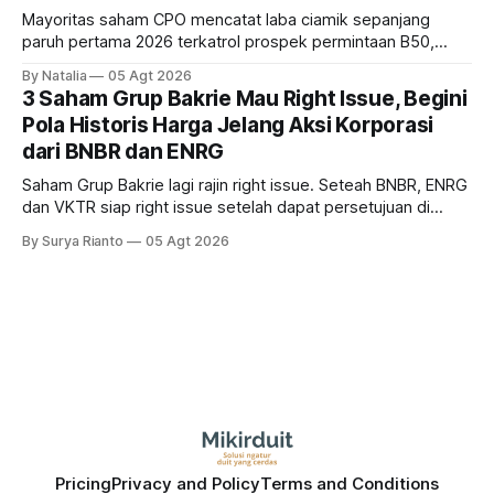
Mayoritas saham CPO mencatat laba ciamik sepanjang
paruh pertama 2026 terkatrol prospek permintaan B50,
tetapi risiko El-Nino yang potensi mempengaruhi produksi
By Natalia
05 Agt 2026
diprediksi semakin terlihat mendekati 2027. Kira-kira gimana
3 Saham Grup Bakrie Mau Right Issue, Begini
prospeknya? apakah masih menarik dilirik sektor ini?
Pola Historis Harga Jelang Aksi Korporasi
dari BNBR dan ENRG
Saham Grup Bakrie lagi rajin right issue. Seteah BNBR, ENRG
dan VKTR siap right issue setelah dapat persetujuan di
RUPS. Tapi, JGLE masih belum dapat persetujuan. Begini
By Surya Rianto
05 Agt 2026
pola saham Grup Bakrie jelang right issue
Pricing
Privacy and Policy
Terms and Conditions