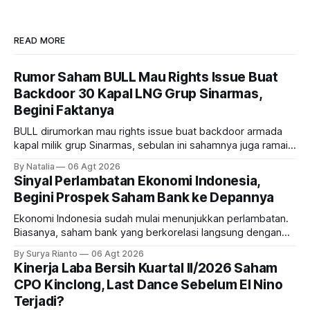
READ MORE
Rumor Saham BULL Mau Rights Issue Buat
Backdoor 30 Kapal LNG Grup Sinarmas,
Begini Faktanya
BULL dirumorkan mau rights issue buat backdoor armada
kapal milik grup Sinarmas, sebulan ini sahamnya juga ramai
sampai terbang 40 persenan. Gimana prospeknya? apakah
By Natalia
06 Agt 2026
masih menarik dilirik?
Sinyal Perlambatan Ekonomi Indonesia,
Begini Prospek Saham Bank ke Depannya
Ekonomi Indonesia sudah mulai menunjukkan perlambatan.
Biasanya, saham bank yang berkorelasi langsung dengan
dampak kinerja ekonomi. Lalu, bagaimana nasib saham
By Surya Rianto
06 Agt 2026
bank ke depannya?
Kinerja Laba Bersih Kuartal II/2026 Saham
CPO Kinclong, Last Dance Sebelum El Nino
Terjadi?