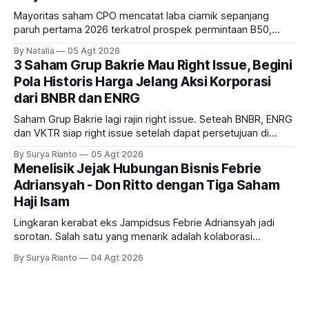
Mayoritas saham CPO mencatat laba ciamik sepanjang
paruh pertama 2026 terkatrol prospek permintaan B50,
tetapi risiko El-Nino yang potensi mempengaruhi produksi
By Natalia
05 Agt 2026
diprediksi semakin terlihat mendekati 2027. Kira-kira gimana
3 Saham Grup Bakrie Mau Right Issue, Begini
prospeknya? apakah masih menarik dilirik sektor ini?
Pola Historis Harga Jelang Aksi Korporasi
dari BNBR dan ENRG
Saham Grup Bakrie lagi rajin right issue. Seteah BNBR, ENRG
dan VKTR siap right issue setelah dapat persetujuan di
RUPS. Tapi, JGLE masih belum dapat persetujuan. Begini
By Surya Rianto
05 Agt 2026
pola saham Grup Bakrie jelang right issue
Menelisik Jejak Hubungan Bisnis Febrie
Adriansyah - Don Ritto dengan Tiga Saham
Haji Isam
Lingkaran kerabat eks Jampidsus Febrie Adriansyah jadi
sorotan. Salah satu yang menarik adalah kolaborasi
bisnisnya bersama taipan Kalimantan Selatan, Haji Isam.
By Surya Rianto
04 Agt 2026
Bagaimana hubungannya?