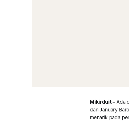
Mikirduit –
Ada d
dan January Baro
menarik pada pe