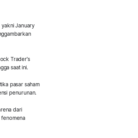
, yakni January
menggambarkan
tock Trader's
ga saat ini.
etika pasar saham
tensi penurunan.
arena dari
i, fenomena