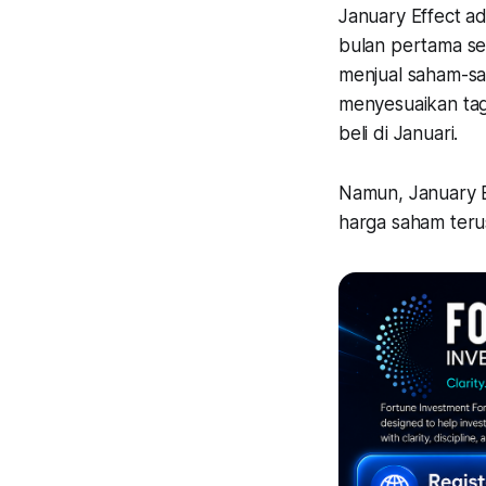
January Effect a
bulan pertama set
menjual saham-sa
menyesuaikan tagi
beli di Januari.
Namun, January E
harga saham terus