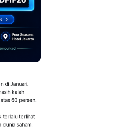
 di Januari.
masih kalah
i atas 60 persen.
erlalu terlihat
m dunia saham.