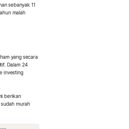
han sebanyak 11
tahun malah
saham yang secara
if. Dalam 24
e investing
mi berikan
ng sudah murah