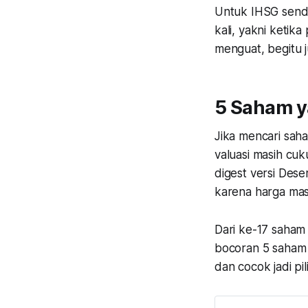
Untuk IHSG sendi
kali, yakni ketik
menguat, begitu j
5 Saham y
Jika mencari saha
valuasi masih cu
digest versi Dese
karena harga masi
Dari ke-17 saham 
bocoran 5 saham p
dan cocok jadi pil