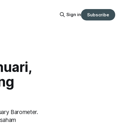
Sign in
Subscribe
uari,
ang
nuary Barometer.
n saham