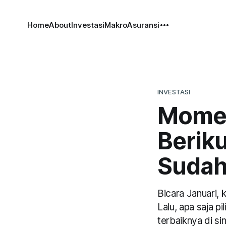
Home
About
Investasi
Makro
Asuransi
INVESTASI
Momen
Beriku
Sudah
Bicara Januari, 
Lalu, apa saja p
terbaiknya di sin