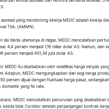
aba dari entitas asosiasi dan ventura bersama sebesar 31
AS.
as asosiasi yang mendorong kinerja MEDC adalah kinerja d
ional Tbk. (AMMN).
ari sisi bisnis utamanya di migas, MEDC mencatatkan per
r 4,4 persen menjadi 1,16 miliar dolar AS. Namun, dari se
98 persen menjadi 451,34 juta dolar AS.
r MEDC itu disebabkan oleh volatilitas harga minyak yang 
ini. Adapun, MEDC mengungkapkan dari segi harga prod
50 persen dijual dengan fluktuasi harga pasar, sedangkan
 domestik yang fix rate.
produksi, MEDC mencatatkan penurunan yang disebabkan 
 kelola blok Corridor setelah perpanjangan kontrak kerja