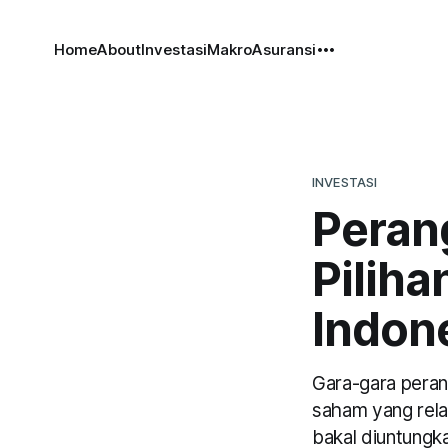
Home
About
Investasi
Makro
Asuransi
INVESTASI
Peran
Piliha
Indon
Gara-gara peran
saham yang rela
bakal diuntungka