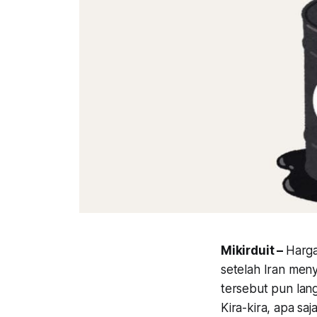
Mikirduit –
Harga
setelah Iran meny
tersebut pun lang
Kira-kira, apa s