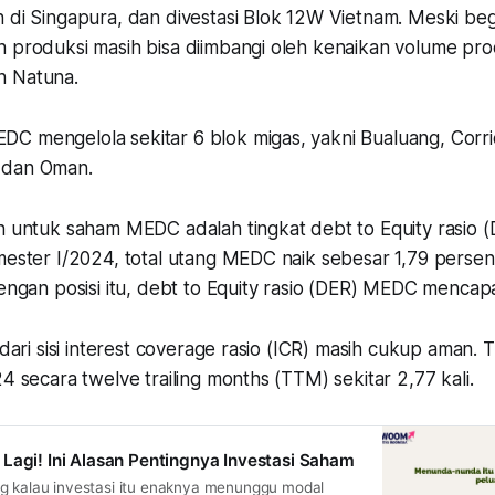
h di Singapura, dan divestasi Blok 12W Vietnam. Meski be
n produksi masih bisa diimbangi oleh kenaikan volume pro
n Natuna.
C mengelola sekitar 6 blok migas, yakni Bualuang, Corri
 dan Oman.
an untuk saham MEDC adalah tingkat debt to Equity rasio 
emester I/2024, total utang MEDC naik sebesar 1,79 perse
Dengan posisi itu, debt to Equity rasio (DER) MEDC mencapai
i dari sisi interest coverage rasio (ICR) masih cukup aman
24 secara twelve trailing months (TTM) sekitar 2,77 kali.
Lagi! Ini Alasan Pentingnya Investasi Saham
g kalau investasi itu enaknya menunggu modal