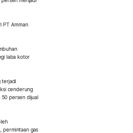
9 persen menjadi
ari PT Amman
tumbuhan
gi laba kotor
terjadi
uksi cenderung
 50 persen dijual
oleh
, permintaan gas