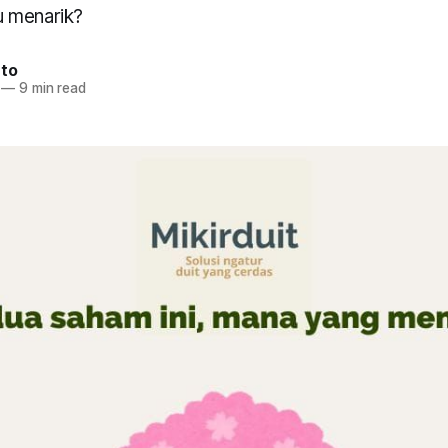
 menarik?
nto
—
9 min read