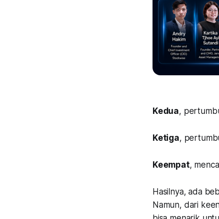
Kedua
, pertumb
Ketiga
, pertumbu
Keempat
, menca
Hasilnya, ada b
Namun, dari keen
bisa menarik unt