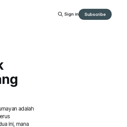
Sign in
Subscribe
k
ang
 lumayan adalah
terus
dua ini, mana