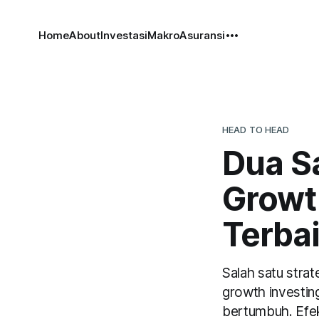
Home
About
Investasi
Makro
Asuransi
HEAD TO HEAD
Dua S
Growt
Terba
Salah satu strat
growth investing
bertumbuh. Efekn