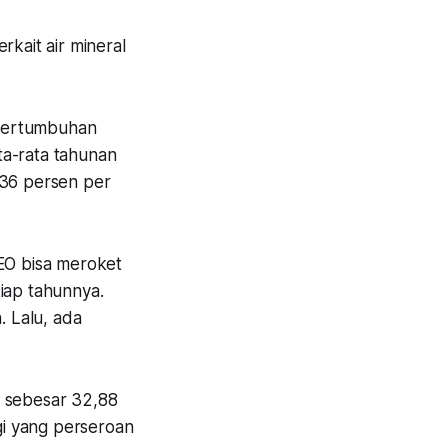
rkait air mineral
n pertumbuhan
ta-rata tahunan
36 persen per
EO bisa meroket
iap tahunnya.
. Lalu, ada
 sebesar 32,88
ggi yang perseroan