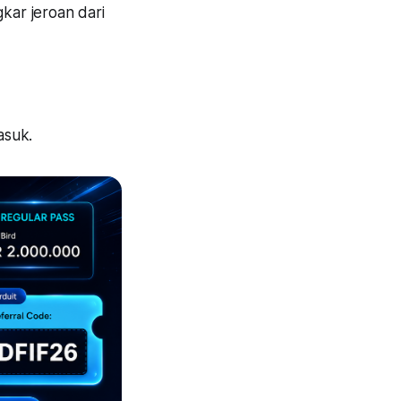
kar jeroan dari
.
masuk.