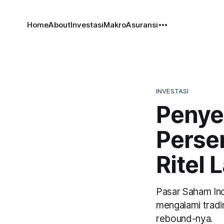
Home
About
Investasi
Makro
Asuransi
INVESTASI
Penye
Persen
Ritel 
Pasar Saham Ind
mengalami tradin
rebound-nya.