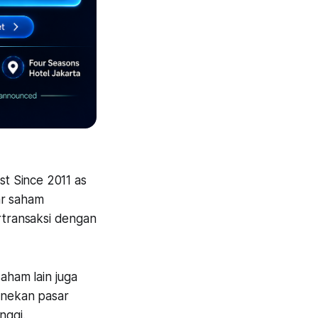
t Since 2011 as
ar saham
ertransaksi dengan
aham lain juga
menekan pasar
nggi.