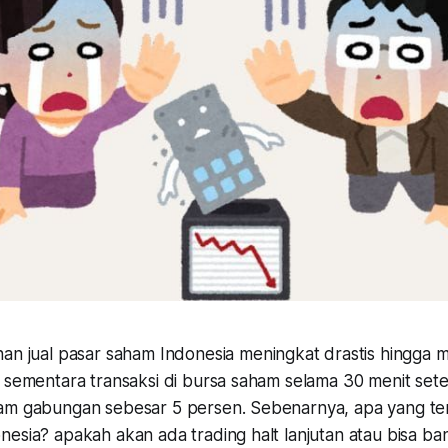
an jual pasar saham Indonesia meningkat drastis hingga m
n sementara transaksi di bursa saham selama 30 menit set
am gabungan sebesar 5 persen. Sebenarnya, apa yang te
esia? apakah akan ada trading halt lanjutan atau bisa ba