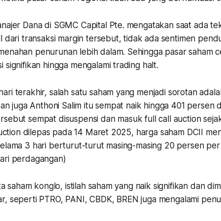
anajer Dana di SGMC Capital Pte. mengatakan saat ada tek
l dari transaksi margin tersebut, tidak ada sentimen pen
 menahan penurunan lebih dalam. Sehingga pasar saham 
 signifikan hingga mengalami trading halt.
ari terakhir, salah satu saham yang menjadi sorotan adal
 dan juga Anthoni Salim itu sempat naik hingga 401 persen 
rsebut sempat disuspensi dan masuk full call auction sej
 auction dilepas pada 14 Maret 2025, harga saham DCII me
elama 3 hari berturut-turut masing-masing 20 persen per h
hari perdagangan)
ata saham konglo, istilah saham yang naik signifikan dan dimi
r, seperti PTRO, PANI, CBDK, BREN juga mengalami penur