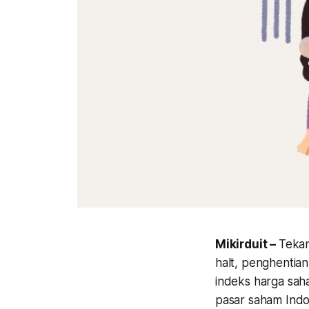
Mikirduit –
Tekan
halt, penghentia
indeks harga sah
pasar saham Indon