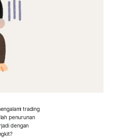
engalami trading
elah penurunan
rjadi dengan
ngkit?