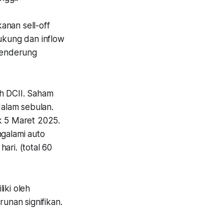
anan sell-off
dukung dan inflow
cenderung
ah DCII. Saham
dalam sebulan.
ak 5 Maret 2025.
ngalami auto
ari. (total 60
liki oleh
unan signifikan.