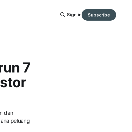
Sign in
Subscribe
run 7
stor
en dan
mana peluang