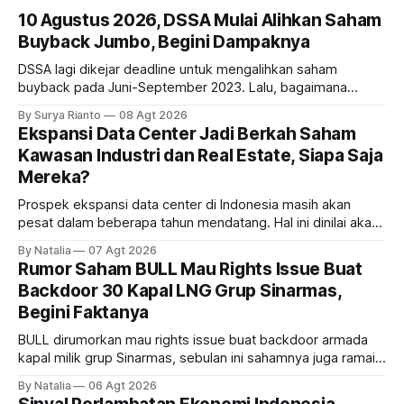
10 Agustus 2026, DSSA Mulai Alihkan Saham
Buyback Jumbo, Begini Dampaknya
DSSA lagi dikejar deadline untuk mengalihkan saham
buyback pada Juni-September 2023. Lalu, bagaimana
dampaknya kepada harga saham perseroan?
By Surya Rianto
08 Agt 2026
Ekspansi Data Center Jadi Berkah Saham
Kawasan Industri dan Real Estate, Siapa Saja
Mereka?
Prospek ekspansi data center di Indonesia masih akan
pesat dalam beberapa tahun mendatang. Hal ini dinilai akan
ikut memberikan cuan ke emiten kawasan industri dan real
By Natalia
07 Agt 2026
estate, ada siapa saja mereka?
Rumor Saham BULL Mau Rights Issue Buat
Backdoor 30 Kapal LNG Grup Sinarmas,
Begini Faktanya
BULL dirumorkan mau rights issue buat backdoor armada
kapal milik grup Sinarmas, sebulan ini sahamnya juga ramai
sampai terbang 40 persenan. Gimana prospeknya? apakah
By Natalia
06 Agt 2026
masih menarik dilirik?