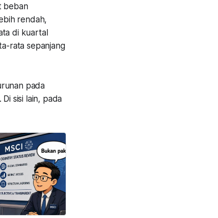
at beban
lebih rendah,
ata di kuartal
ta-rata sepanjang
urunan pada
 sisi lain, pada