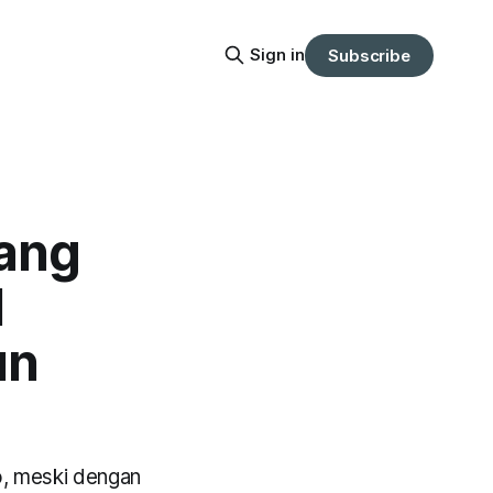
Sign in
Subscribe
yang
l
un
, meski dengan