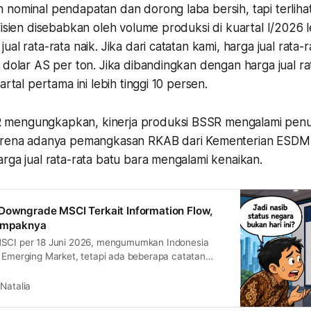
 nominal pendapatan dan dorong laba bersih, tapi terlih
fisien disebabkan oleh volume produksi di kuartal I/2026 
al rata-rata naik. Jika dari catatan kami, harga jual rata-r
 dolar AS per ton. Jika dibandingkan dengan harga jual ra
artal pertama ini lebih tinggi 10 persen.
mengungkapkan, kinerja produksi BSSR mengalami pen
arena adanya pemangkasan RKAB dari Kementerian ESDM. Di
rga jual rata-rata batu bara mengalami kenaikan.
Downgrade MSCI Terkait Information Flow,
Dampaknya
MSCI per 18 Juni 2026, mengumumkan Indonesia
s Emerging Market, tetapi ada beberapa catatan
esbilitas sampai transparansi. Kira-kira gimana
pan? apakah drama MSCI dari awal tahun akhirnya
Natalia