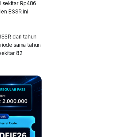
l sekitar Rp486
den BSSR ini
BSSR dari tahun
eriode sama tahun
sekitar 82