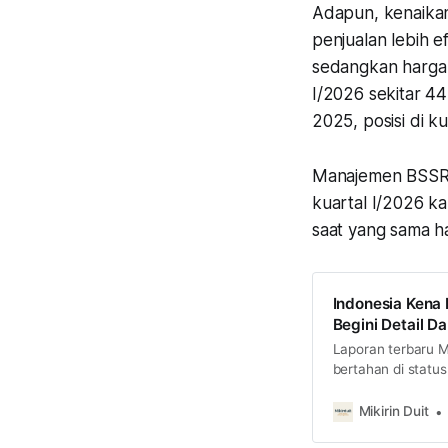
Adapun, kenaikan
penjualan lebih e
sedangkan harga ju
I/2026 sekitar 44
2025, posisi di ku
Manajemen BSSR 
kuartal I/2026 k
saat yang sama ha
Indonesia Kena 
Begini Detail 
Laporan terbaru 
bertahan di statu
yang menyoroti aks
strateginya ke de
Mikirin Duit
sudah selesai?