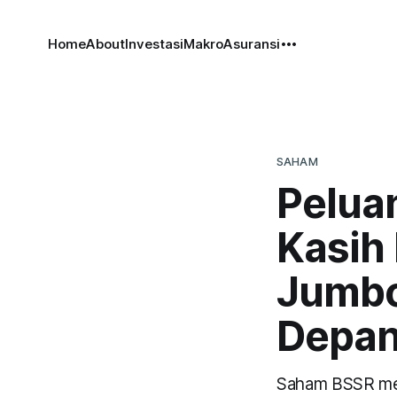
Home
About
Investasi
Makro
Asuransi
SAHAM
Pelua
Kasih 
Jumbo
Depa
Saham BSSR mem