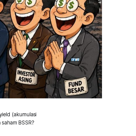
ield (akumulasi
ya saham BSSR?