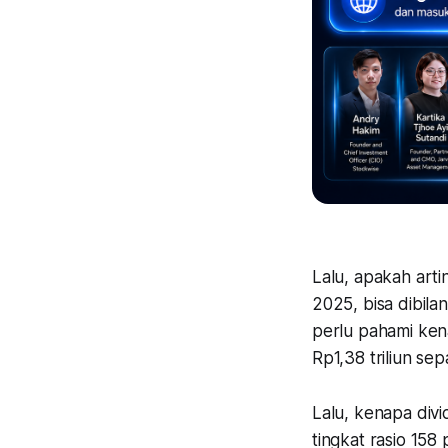
Lalu, apakah arti
2025, bisa dibila
perlu pahami kena
Rp1,38 triliun se
Lalu, kenapa div
tingkat rasio 158 