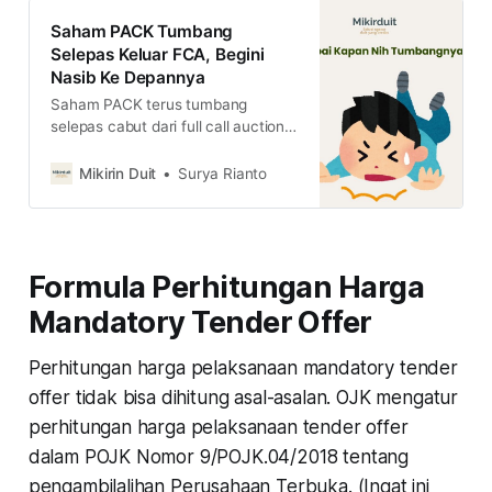
Saham PACK Tumbang
Selepas Keluar FCA, Begini
Nasib Ke Depannya
Saham PACK terus tumbang
selepas cabut dari full call auction.
Kira-kira kapan bisa bangkitnya?
simak ulasan lengkapnya di sini
Mikirin Duit
Surya Rianto
Formula Perhitungan Harga
Mandatory Tender Offer
Perhitungan harga pelaksanaan mandatory tender
offer tidak bisa dihitung asal-asalan. OJK mengatur
perhitungan harga pelaksanaan tender offer
dalam POJK Nomor 9/POJK.04/2018 tentang
pengambilalihan Perusahaan Terbuka. (Ingat ini