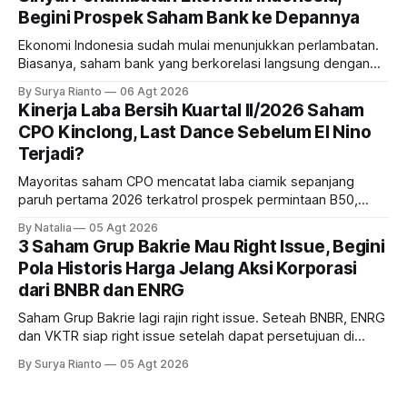
Begini Prospek Saham Bank ke Depannya
Ekonomi Indonesia sudah mulai menunjukkan perlambatan.
Biasanya, saham bank yang berkorelasi langsung dengan
dampak kinerja ekonomi. Lalu, bagaimana nasib saham
By Surya Rianto
06 Agt 2026
bank ke depannya?
Kinerja Laba Bersih Kuartal II/2026 Saham
CPO Kinclong, Last Dance Sebelum El Nino
Terjadi?
Mayoritas saham CPO mencatat laba ciamik sepanjang
paruh pertama 2026 terkatrol prospek permintaan B50,
tetapi risiko El-Nino yang potensi mempengaruhi produksi
By Natalia
05 Agt 2026
diprediksi semakin terlihat mendekati 2027. Kira-kira gimana
3 Saham Grup Bakrie Mau Right Issue, Begini
prospeknya? apakah masih menarik dilirik sektor ini?
Pola Historis Harga Jelang Aksi Korporasi
dari BNBR dan ENRG
Saham Grup Bakrie lagi rajin right issue. Seteah BNBR, ENRG
dan VKTR siap right issue setelah dapat persetujuan di
RUPS. Tapi, JGLE masih belum dapat persetujuan. Begini
By Surya Rianto
05 Agt 2026
pola saham Grup Bakrie jelang right issue