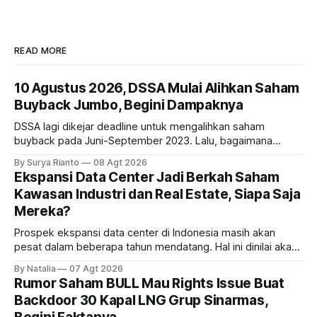
READ MORE
10 Agustus 2026, DSSA Mulai Alihkan Saham
Buyback Jumbo, Begini Dampaknya
DSSA lagi dikejar deadline untuk mengalihkan saham
buyback pada Juni-September 2023. Lalu, bagaimana
dampaknya kepada harga saham perseroan?
By Surya Rianto
08 Agt 2026
Ekspansi Data Center Jadi Berkah Saham
Kawasan Industri dan Real Estate, Siapa Saja
Mereka?
Prospek ekspansi data center di Indonesia masih akan
pesat dalam beberapa tahun mendatang. Hal ini dinilai akan
ikut memberikan cuan ke emiten kawasan industri dan real
By Natalia
07 Agt 2026
estate, ada siapa saja mereka?
Rumor Saham BULL Mau Rights Issue Buat
Backdoor 30 Kapal LNG Grup Sinarmas,