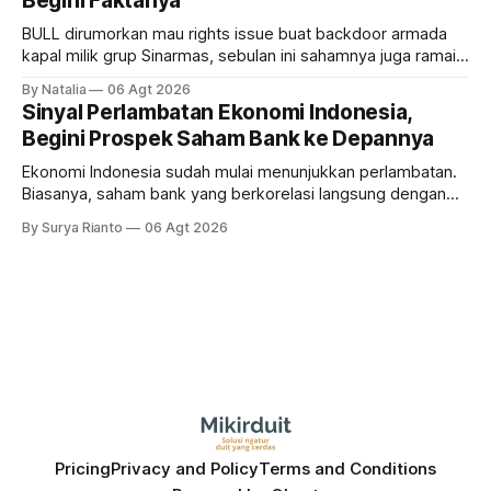
Begini Faktanya
BULL dirumorkan mau rights issue buat backdoor armada
kapal milik grup Sinarmas, sebulan ini sahamnya juga ramai
sampai terbang 40 persenan. Gimana prospeknya? apakah
By Natalia
06 Agt 2026
masih menarik dilirik?
Sinyal Perlambatan Ekonomi Indonesia,
Begini Prospek Saham Bank ke Depannya
Ekonomi Indonesia sudah mulai menunjukkan perlambatan.
Biasanya, saham bank yang berkorelasi langsung dengan
dampak kinerja ekonomi. Lalu, bagaimana nasib saham
By Surya Rianto
06 Agt 2026
bank ke depannya?
Pricing
Privacy and Policy
Terms and Conditions