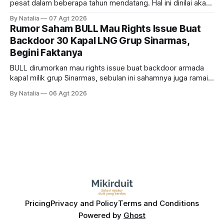
pesat dalam beberapa tahun mendatang. Hal ini dinilai akan
ikut memberikan cuan ke emiten kawasan industri dan real
By Natalia
07 Agt 2026
estate, ada siapa saja mereka?
Rumor Saham BULL Mau Rights Issue Buat
Backdoor 30 Kapal LNG Grup Sinarmas,
Begini Faktanya
BULL dirumorkan mau rights issue buat backdoor armada
kapal milik grup Sinarmas, sebulan ini sahamnya juga ramai
sampai terbang 40 persenan. Gimana prospeknya? apakah
By Natalia
06 Agt 2026
masih menarik dilirik?
Pricing
Privacy and Policy
Terms and Conditions
Powered by
Ghost