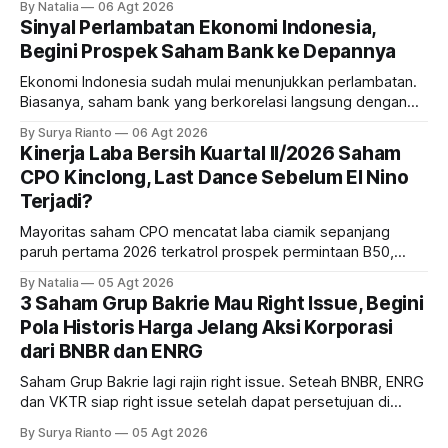
By Natalia
06 Agt 2026
masih menarik dilirik?
Sinyal Perlambatan Ekonomi Indonesia,
Begini Prospek Saham Bank ke Depannya
Ekonomi Indonesia sudah mulai menunjukkan perlambatan.
Biasanya, saham bank yang berkorelasi langsung dengan
dampak kinerja ekonomi. Lalu, bagaimana nasib saham
By Surya Rianto
06 Agt 2026
bank ke depannya?
Kinerja Laba Bersih Kuartal II/2026 Saham
CPO Kinclong, Last Dance Sebelum El Nino
Terjadi?
Mayoritas saham CPO mencatat laba ciamik sepanjang
paruh pertama 2026 terkatrol prospek permintaan B50,
tetapi risiko El-Nino yang potensi mempengaruhi produksi
By Natalia
05 Agt 2026
diprediksi semakin terlihat mendekati 2027. Kira-kira gimana
3 Saham Grup Bakrie Mau Right Issue, Begini
prospeknya? apakah masih menarik dilirik sektor ini?
Pola Historis Harga Jelang Aksi Korporasi
dari BNBR dan ENRG
Saham Grup Bakrie lagi rajin right issue. Seteah BNBR, ENRG
dan VKTR siap right issue setelah dapat persetujuan di
RUPS. Tapi, JGLE masih belum dapat persetujuan. Begini
By Surya Rianto
05 Agt 2026
pola saham Grup Bakrie jelang right issue