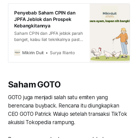
Penyebab Saham CPIN dan
JPFA Jeblok dan Prospek
Kebangkitannya
Saham CPIN dan JPFA jeblok parah
banget, kalau liat teknikalnya pasti
agak serem ya. Nah, untuk itu, kami
akan bongkar kenapa mereka
Mikirin Duit
Surya Rianto
jeblok dan bisa bangkit nggak ya?
Saham GOTO
GOTO juga menjadi salah satu emiten yang
berencana buyback. Rencana itu diungkapkan
CEO GOTO Patrick Walujo setelah transaksi TikTok
akuisisi Tokopedia rampung.