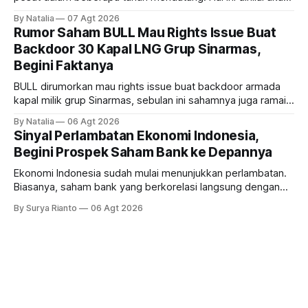
ikut memberikan cuan ke emiten kawasan industri dan real
By Natalia
07 Agt 2026
estate, ada siapa saja mereka?
Rumor Saham BULL Mau Rights Issue Buat
Backdoor 30 Kapal LNG Grup Sinarmas,
Begini Faktanya
BULL dirumorkan mau rights issue buat backdoor armada
kapal milik grup Sinarmas, sebulan ini sahamnya juga ramai
sampai terbang 40 persenan. Gimana prospeknya? apakah
By Natalia
06 Agt 2026
masih menarik dilirik?
Sinyal Perlambatan Ekonomi Indonesia,
Begini Prospek Saham Bank ke Depannya
Ekonomi Indonesia sudah mulai menunjukkan perlambatan.
Biasanya, saham bank yang berkorelasi langsung dengan
dampak kinerja ekonomi. Lalu, bagaimana nasib saham
By Surya Rianto
06 Agt 2026
bank ke depannya?