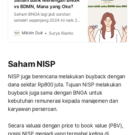
Saham Bank Menengah BNGA
vs BDMN, Mana yang Oke?
Saham BNGA lagi jadi sorotan
setelah sepanjang 2024 ini naik 20-
an persen. Namun, apakah saham
BNGA masih menarik? Di sini, kami
Mikirin Duit
Surya Rianto
coba bandingkan BNGA dengan
kompetitornya, yakni BDMN.
Saham NISP
NISP juga berencana melakukan buyback dengan
dana sekitar Rp800 juta. Tujuan NISP melakukan
buyback juga sama dengan BNGA untuk
kebutuhan remunerasi kepada manajemen dan
karyawan perseroan.
Secara valuasi dengan price to book value (PBV),
posisi NISP menjadi yang termahal ketiga di