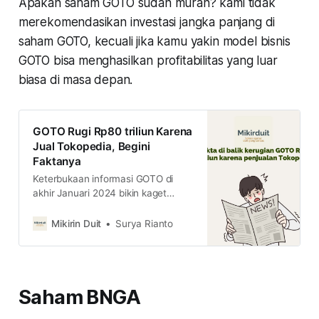
Apakah saham GOTO sudah murah? kami tidak
merekomendasikan investasi jangka panjang di
saham GOTO, kecuali jika kamu yakin model bisnis
GOTO bisa menghasilkan profitabilitas yang luar
biasa di masa depan.
GOTO Rugi Rp80 triliun Karena
Jual Tokopedia, Begini
Faktanya
Keterbukaan informasi GOTO di
akhir Januari 2024 bikin kaget
karena ada catatan kerugian Rp80
triliun karena jual Tokopedia. Kok
Mikirin Duit
Surya Rianto
bisa? baca penjelasannya di sini
Saham BNGA