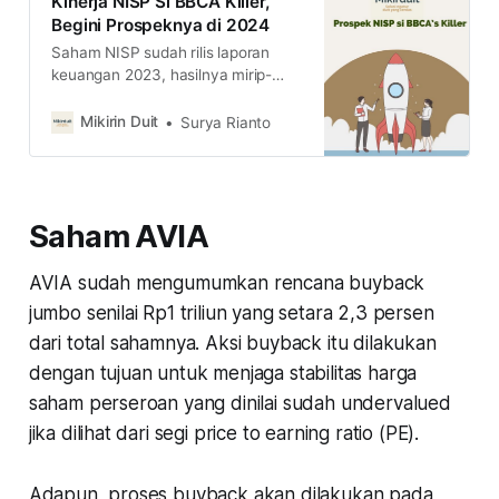
Kinerja NISP Si BBCA Killer,
Begini Prospeknya di 2024
Saham NISP sudah rilis laporan
keuangan 2023, hasilnya mirip-
mirip BBCA secara pertumbuhan.
Kalau begitu, lebih oke koleksi
Mikirin Duit
Surya Rianto
BBCA atau NISP? cek
selengkapnya di sini
Saham AVIA
AVIA sudah mengumumkan rencana buyback
jumbo senilai Rp1 triliun yang setara 2,3 persen
dari total sahamnya. Aksi buyback itu dilakukan
dengan tujuan untuk menjaga stabilitas harga
saham perseroan yang dinilai sudah undervalued
jika dilihat dari segi price to earning ratio (PE).
Adapun, proses buyback akan dilakukan pada