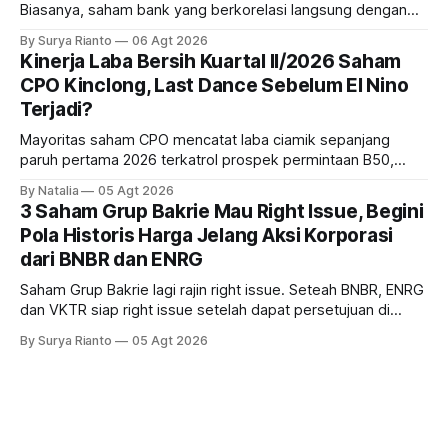
Biasanya, saham bank yang berkorelasi langsung dengan
dampak kinerja ekonomi. Lalu, bagaimana nasib saham
By Surya Rianto
06 Agt 2026
bank ke depannya?
Kinerja Laba Bersih Kuartal II/2026 Saham
CPO Kinclong, Last Dance Sebelum El Nino
Terjadi?
Mayoritas saham CPO mencatat laba ciamik sepanjang
paruh pertama 2026 terkatrol prospek permintaan B50,
tetapi risiko El-Nino yang potensi mempengaruhi produksi
By Natalia
05 Agt 2026
diprediksi semakin terlihat mendekati 2027. Kira-kira gimana
3 Saham Grup Bakrie Mau Right Issue, Begini
prospeknya? apakah masih menarik dilirik sektor ini?
Pola Historis Harga Jelang Aksi Korporasi
dari BNBR dan ENRG
Saham Grup Bakrie lagi rajin right issue. Seteah BNBR, ENRG
dan VKTR siap right issue setelah dapat persetujuan di
RUPS. Tapi, JGLE masih belum dapat persetujuan. Begini
By Surya Rianto
05 Agt 2026
pola saham Grup Bakrie jelang right issue