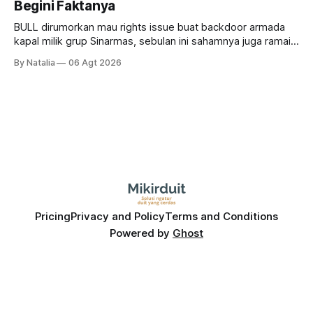
Begini Faktanya
BULL dirumorkan mau rights issue buat backdoor armada
kapal milik grup Sinarmas, sebulan ini sahamnya juga ramai
sampai terbang 40 persenan. Gimana prospeknya? apakah
By Natalia
06 Agt 2026
masih menarik dilirik?
Pricing
Privacy and Policy
Terms and Conditions
Powered by
Ghost