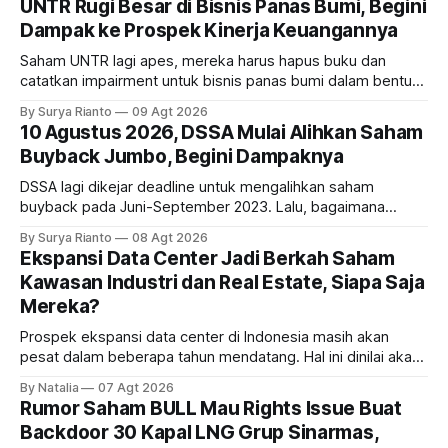
UNTR Rugi Besar di Bisnis Panas Bumi, Begini
Dampak ke Prospek Kinerja Keuangannya
Saham UNTR lagi apes, mereka harus hapus buku dan
catatkan impairment untuk bisnis panas bumi dalam bentuk
investasi dan utang. Lalu, bagaimana dampaknya terhadap
By Surya Rianto
09 Agt 2026
bisnis UNTR?
10 Agustus 2026, DSSA Mulai Alihkan Saham
Buyback Jumbo, Begini Dampaknya
DSSA lagi dikejar deadline untuk mengalihkan saham
buyback pada Juni-September 2023. Lalu, bagaimana
dampaknya kepada harga saham perseroan?
By Surya Rianto
08 Agt 2026
Ekspansi Data Center Jadi Berkah Saham
Kawasan Industri dan Real Estate, Siapa Saja
Mereka?
Prospek ekspansi data center di Indonesia masih akan
pesat dalam beberapa tahun mendatang. Hal ini dinilai akan
ikut memberikan cuan ke emiten kawasan industri dan real
By Natalia
07 Agt 2026
estate, ada siapa saja mereka?
Rumor Saham BULL Mau Rights Issue Buat
Backdoor 30 Kapal LNG Grup Sinarmas,