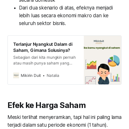
Dari dua skenario di atas, efeknya menjadi
lebih luas secara ekonomi makro dan ke
seluruh sektor bisnis.
Terlanjur Nyangkut Dalam di
Saham, Gimana Solusinya?
Sebagian dari kita mungkin pernah
atau masih punya saham yang
loss-nya dalam sampai puluhan
persen. Entah karena lupa cut loss
Mikirin Duit
Natalia
atau dibiarkan saja untuk investasi.
Kira-kira gimana caranya kita bisa
keluar dari jeratan ini?
Efek ke Harga Saham
Meski terlihat menyeramkan, tapi hal ini paling lama
terjadi dalam satu periode ekonomi (1 tahun).