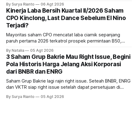
dampak kinerja ekonomi. Lalu, bagaimana nasib saham
By Surya Rianto
06 Agt 2026
bank ke depannya?
Kinerja Laba Bersih Kuartal II/2026 Saham
CPO Kinclong, Last Dance Sebelum El Nino
Terjadi?
Mayoritas saham CPO mencatat laba ciamik sepanjang
paruh pertama 2026 terkatrol prospek permintaan B50,
tetapi risiko El-Nino yang potensi mempengaruhi produksi
By Natalia
05 Agt 2026
diprediksi semakin terlihat mendekati 2027. Kira-kira gimana
3 Saham Grup Bakrie Mau Right Issue, Begini
prospeknya? apakah masih menarik dilirik sektor ini?
Pola Historis Harga Jelang Aksi Korporasi
dari BNBR dan ENRG
Saham Grup Bakrie lagi rajin right issue. Seteah BNBR, ENRG
dan VKTR siap right issue setelah dapat persetujuan di
RUPS. Tapi, JGLE masih belum dapat persetujuan. Begini
By Surya Rianto
05 Agt 2026
pola saham Grup Bakrie jelang right issue