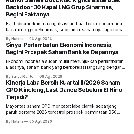
Rumor Saham BULL Mau Rights Issue Buat
Backdoor 30 Kapal LNG Grup Sinarmas,
Begini Faktanya
BULL dirumorkan mau rights issue buat backdoor armada
kapal milik grup Sinarmas, sebulan ini sahamnya juga ramai
sampai terbang 40 persenan. Gimana prospeknya? apakah
By Natalia
06 Agt 2026
masih menarik dilirik?
Sinyal Perlambatan Ekonomi Indonesia,
Begini Prospek Saham Bank ke Depannya
Ekonomi Indonesia sudah mulai menunjukkan perlambatan.
Biasanya, saham bank yang berkorelasi langsung dengan
dampak kinerja ekonomi. Lalu, bagaimana nasib saham
By Surya Rianto
06 Agt 2026
bank ke depannya?
Kinerja Laba Bersih Kuartal II/2026 Saham
CPO Kinclong, Last Dance Sebelum El Nino
Terjadi?
Mayoritas saham CPO mencatat laba ciamik sepanjang
paruh pertama 2026 terkatrol prospek permintaan B50,
tetapi risiko El-Nino yang potensi mempengaruhi produksi
By Natalia
05 Agt 2026
diprediksi semakin terlihat mendekati 2027. Kira-kira gimana
prospeknya? apakah masih menarik dilirik sektor ini?