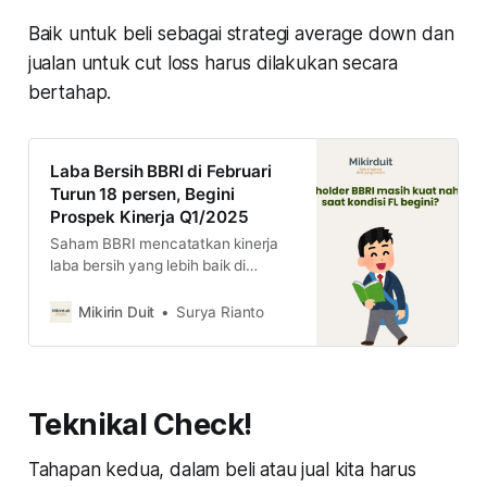
Baik untuk beli sebagai strategi average down dan
jualan untuk cut loss harus dilakukan secara
bertahap.
Laba Bersih BBRI di Februari
Turun 18 persen, Begini
Prospek Kinerja Q1/2025
Saham BBRI mencatatkan kinerja
laba bersih yang lebih baik di
Februari 2025 dibandingkan dengan
Januari 2025. Lalu, apakah ini
Mikirin Duit
Surya Rianto
pertanda saham BBRI bisa pulih di
semester II/2025?
Teknikal Check!
Tahapan kedua, dalam beli atau jual kita harus