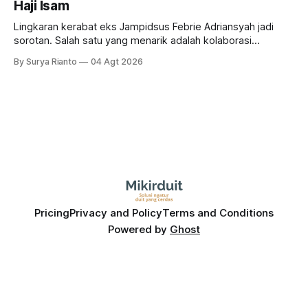
Haji Isam
Lingkaran kerabat eks Jampidsus Febrie Adriansyah jadi
sorotan. Salah satu yang menarik adalah kolaborasi
bisnisnya bersama taipan Kalimantan Selatan, Haji Isam.
By Surya Rianto
04 Agt 2026
Bagaimana hubungannya?
Pricing
Privacy and Policy
Terms and Conditions
Powered by
Ghost