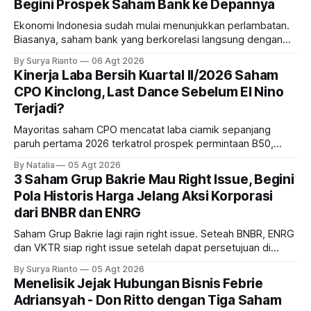
Begini Prospek Saham Bank ke Depannya
Ekonomi Indonesia sudah mulai menunjukkan perlambatan.
Biasanya, saham bank yang berkorelasi langsung dengan
dampak kinerja ekonomi. Lalu, bagaimana nasib saham
By Surya Rianto
06 Agt 2026
bank ke depannya?
Kinerja Laba Bersih Kuartal II/2026 Saham
CPO Kinclong, Last Dance Sebelum El Nino
Terjadi?
Mayoritas saham CPO mencatat laba ciamik sepanjang
paruh pertama 2026 terkatrol prospek permintaan B50,
tetapi risiko El-Nino yang potensi mempengaruhi produksi
By Natalia
05 Agt 2026
diprediksi semakin terlihat mendekati 2027. Kira-kira gimana
3 Saham Grup Bakrie Mau Right Issue, Begini
prospeknya? apakah masih menarik dilirik sektor ini?
Pola Historis Harga Jelang Aksi Korporasi
dari BNBR dan ENRG
Saham Grup Bakrie lagi rajin right issue. Seteah BNBR, ENRG
dan VKTR siap right issue setelah dapat persetujuan di
RUPS. Tapi, JGLE masih belum dapat persetujuan. Begini
By Surya Rianto
05 Agt 2026
pola saham Grup Bakrie jelang right issue
Menelisik Jejak Hubungan Bisnis Febrie
Adriansyah - Don Ritto dengan Tiga Saham