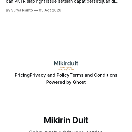
dan VKTR siap right issue setelah dapat persetujuan di
RUPS. Tapi, JGLE masih belum dapat persetujuan. Begini
By Surya Rianto
05 Agt 2026
pola saham Grup Bakrie jelang right issue
Pricing
Privacy and Policy
Terms and Conditions
Powered by
Ghost
Mikirin Duit