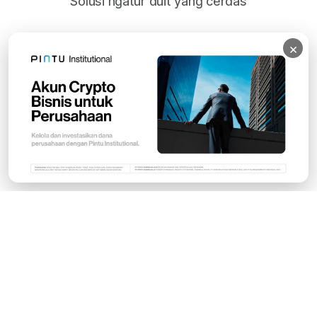
Solusi ngatur duit yang cerdas
×
Subscribe