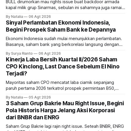
BULL dirumorkan mau rights issue buat backdoor armada
kapal milik grup Sinarmas, sebulan ini sahamnya juga ramai
sampai terbang 40 persenan. Gimana prospeknya? apakah
By Natalia
06 Agt 2026
masih menarik dilirik?
Sinyal Perlambatan Ekonomi Indonesia,
Begini Prospek Saham Bank ke Depannya
Ekonomi Indonesia sudah mulai menunjukkan perlambatan.
Biasanya, saham bank yang berkorelasi langsung dengan
dampak kinerja ekonomi. Lalu, bagaimana nasib saham
By Surya Rianto
06 Agt 2026
bank ke depannya?
Kinerja Laba Bersih Kuartal II/2026 Saham
CPO Kinclong, Last Dance Sebelum El Nino
Terjadi?
Mayoritas saham CPO mencatat laba ciamik sepanjang
paruh pertama 2026 terkatrol prospek permintaan B50,
tetapi risiko El-Nino yang potensi mempengaruhi produksi
By Natalia
05 Agt 2026
diprediksi semakin terlihat mendekati 2027. Kira-kira gimana
3 Saham Grup Bakrie Mau Right Issue, Begini
prospeknya? apakah masih menarik dilirik sektor ini?
Pola Historis Harga Jelang Aksi Korporasi
dari BNBR dan ENRG
Saham Grup Bakrie lagi rajin right issue. Seteah BNBR, ENRG