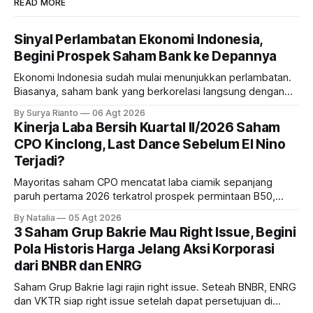
READ MORE
Sinyal Perlambatan Ekonomi Indonesia,
Begini Prospek Saham Bank ke Depannya
Ekonomi Indonesia sudah mulai menunjukkan perlambatan.
Biasanya, saham bank yang berkorelasi langsung dengan
dampak kinerja ekonomi. Lalu, bagaimana nasib saham
By Surya Rianto
06 Agt 2026
bank ke depannya?
Kinerja Laba Bersih Kuartal II/2026 Saham
CPO Kinclong, Last Dance Sebelum El Nino
Terjadi?
Mayoritas saham CPO mencatat laba ciamik sepanjang
paruh pertama 2026 terkatrol prospek permintaan B50,
tetapi risiko El-Nino yang potensi mempengaruhi produksi
By Natalia
05 Agt 2026
diprediksi semakin terlihat mendekati 2027. Kira-kira gimana
3 Saham Grup Bakrie Mau Right Issue, Begini
prospeknya? apakah masih menarik dilirik sektor ini?
Pola Historis Harga Jelang Aksi Korporasi
dari BNBR dan ENRG
Saham Grup Bakrie lagi rajin right issue. Seteah BNBR, ENRG
dan VKTR siap right issue setelah dapat persetujuan di