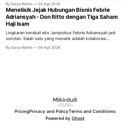
RUPS. Tapi, JGLE masih belum dapat persetujuan. Begini
By Surya Rianto
05 Agt 2026
pola saham Grup Bakrie jelang right issue
Menelisik Jejak Hubungan Bisnis Febrie
Adriansyah - Don Ritto dengan Tiga Saham
Haji Isam
Lingkaran kerabat eks Jampidsus Febrie Adriansyah jadi
sorotan. Salah satu yang menarik adalah kolaborasi
bisnisnya bersama taipan Kalimantan Selatan, Haji Isam.
By Surya Rianto
04 Agt 2026
Bagaimana hubungannya?
Pricing
Privacy and Policy
Terms and Conditions
Powered by
Ghost