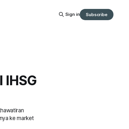
Sign in
Subscribe
l IHSG
khawatiran
knya ke market