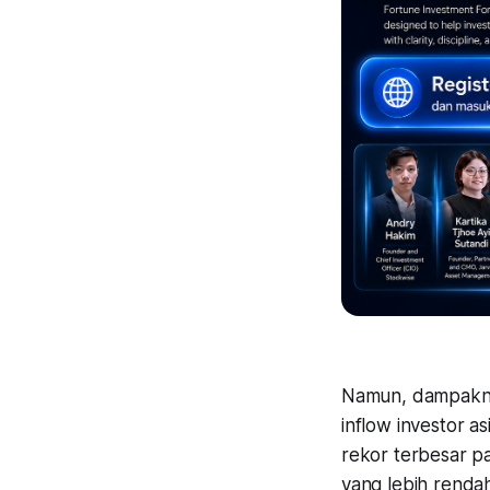
Namun, dampakny
inflow investor 
rekor terbesar p
yang lebih renda