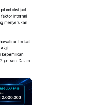
lami aksi jual
faktor internal
yang menyerukan
awatiran terkait
 Aksi
i kepemilikan
52 persen. Dalam