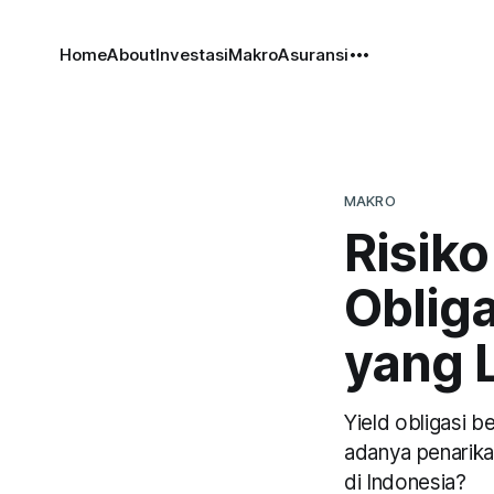
Home
About
Investasi
Makro
Asuransi
MAKRO
Risiko
Obliga
yang L
Yield obligasi 
adanya penarika
di Indonesia?