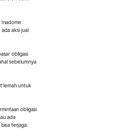
i Inadome
ada aksi jual
asar obligasi
ahal sebelumnya
at lemah untuk
rmintaan obligasi
lau ada
 bisa terjaga.