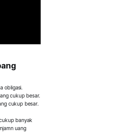
pang
 obligasi.
yang cukup besar.
yang cukup besar.
g cukup banyak
pinjamn uang