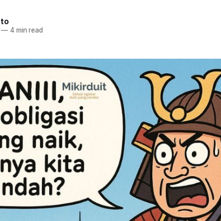
nto
—
4 min read