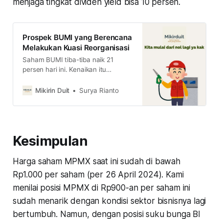
menjaga tingkat dividen yield bisa 10 persen.
Prospek BUMI yang Berencana
Melakukan Kuasi Reorganisasi
Saham BUMI tiba-tiba naik 21
persen hari ini. Kenaikan itu
beriringan dengan pengumuman
rencana aksi korporasi kuasi
Mikirin Duit
Surya Rianto
reorganisasi. Apa itu dan gimana
nasib saham BUMI selanjutnya?
cek di sini
Kesimpulan
Harga saham MPMX saat ini sudah di bawah
Rp1.000 per saham (per 26 April 2024). Kami
menilai posisi MPMX di Rp900-an per saham ini
sudah menarik dengan kondisi sektor bisnisnya lagi
bertumbuh. Namun, dengan posisi suku bunga BI