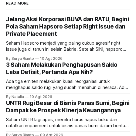
READ MORE
Jelang Aksi Korporasi BUVA dan RATU, Begini
Pola Saham Hapsoro Setiap Right Issue dan
Private Placement
Saham Hapsoro menjadi yang paling cukup agresif right
issue juga di tahun ini selain Bakrie. Setelah SINI, hapsoro
lagi proses rght issue UANG dan BUVA. Bagaimana polanya?
By Surya Rianto
10 Agt 2026
3 Saham Melakukan Penghapusan Saldo
Laba Defisit, Pertanda Apa Nih?
Ada tiga emiten melakukan kuasi reorganiasi untuk
menghapus saldo rugi yang sudah menahun di neraca. Ada
siapa saja mereka dan gimana prospeknya?
By Natalia
10 Agt 2026
UNTR Rugi Besar di Bisnis Panas Bumi, Begini
Dampak ke Prospek Kinerja Keuangannya
Saham UNTR lagi apes, mereka harus hapus buku dan
catatkan impairment untuk bisnis panas bumi dalam bentuk
investasi dan utang. Lalu, bagaimana dampaknya terhadap
By Surya Rianto
09 Agt 2026