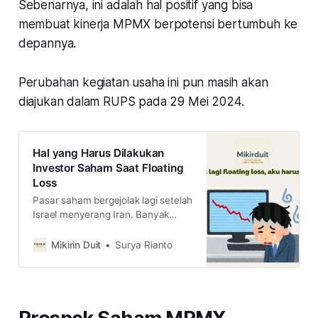
Sebenarnya, ini adalah hal positif yang bisa
membuat kinerja MPMX berpotensi bertumbuh ke
depannya.
Perubahan kegiatan usaha ini pun masih akan
diajukan dalam RUPS pada 29 Mei 2024.
Hal yang Harus Dilakukan
Investor Saham Saat Floating
Loss
Pasar saham bergejolak lagi setelah
Israel menyerang Iran. Banyak
saham big caps dan fundamental
bagus kolaps. Kalau saham
Mikirin Duit
Surya Rianto
investasi lagi floating loss, apa
yang harus kita lakukan?