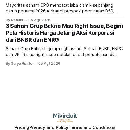
Mayoritas saham CPO mencatat laba ciamik sepanjang
paruh pertama 2026 terkatrol prospek permintaan B50,
tetapi risiko El-Nino yang potensi mempengaruhi produksi
By Natalia
05 Agt 2026
diprediksi semakin terlihat mendekati 2027. Kira-kira gimana
3 Saham Grup Bakrie Mau Right Issue, Begini
prospeknya? apakah masih menarik dilirik sektor ini?
Pola Historis Harga Jelang Aksi Korporasi
dari BNBR dan ENRG
Saham Grup Bakrie lagi rajin right issue. Seteah BNBR, ENRG
dan VKTR siap right issue setelah dapat persetujuan di
RUPS. Tapi, JGLE masih belum dapat persetujuan. Begini
By Surya Rianto
05 Agt 2026
pola saham Grup Bakrie jelang right issue
Pricing
Privacy and Policy
Terms and Conditions