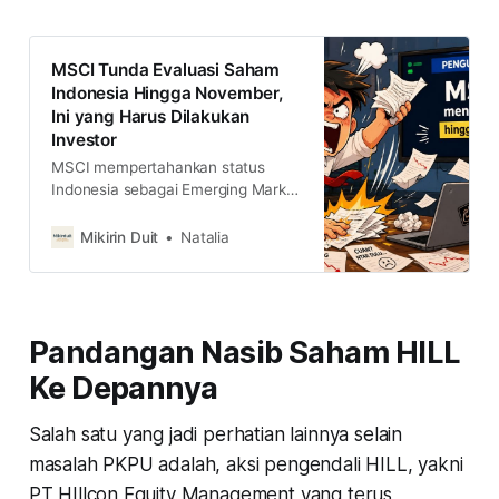
MSCI Tunda Evaluasi Saham
Indonesia Hingga November,
Ini yang Harus Dilakukan
Investor
MSCI mempertahankan status
Indonesia sebagai Emerging Market
(EM), tetapi masih ada fase
monitoring sampai November 2026.
Mikirin Duit
Natalia
Kira-kira gimana strategi yang
harus diambil saat ini?
Pandangan Nasib Saham HILL
Ke Depannya
Salah satu yang jadi perhatian lainnya selain
masalah PKPU adalah, aksi pengendali HILL, yakni
PT HIllcon Equity Management yang terus