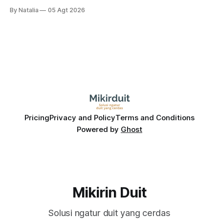
tetapi risiko El-Nino yang potensi mempengaruhi produksi
By Natalia
05 Agt 2026
diprediksi semakin terlihat mendekati 2027. Kira-kira gimana
prospeknya? apakah masih menarik dilirik sektor ini?
Pricing
Privacy and Policy
Terms and Conditions
Powered by
Ghost
Mikirin Duit
Solusi ngatur duit yang cerdas