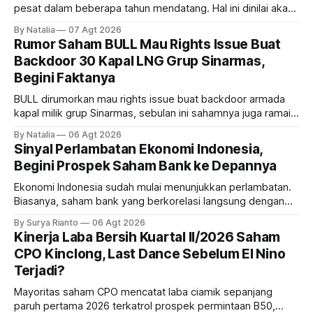
pesat dalam beberapa tahun mendatang. Hal ini dinilai akan
ikut memberikan cuan ke emiten kawasan industri dan real
By Natalia
07 Agt 2026
estate, ada siapa saja mereka?
Rumor Saham BULL Mau Rights Issue Buat
Backdoor 30 Kapal LNG Grup Sinarmas,
Begini Faktanya
BULL dirumorkan mau rights issue buat backdoor armada
kapal milik grup Sinarmas, sebulan ini sahamnya juga ramai
sampai terbang 40 persenan. Gimana prospeknya? apakah
By Natalia
06 Agt 2026
masih menarik dilirik?
Sinyal Perlambatan Ekonomi Indonesia,
Begini Prospek Saham Bank ke Depannya
Ekonomi Indonesia sudah mulai menunjukkan perlambatan.
Biasanya, saham bank yang berkorelasi langsung dengan
dampak kinerja ekonomi. Lalu, bagaimana nasib saham
By Surya Rianto
06 Agt 2026
bank ke depannya?
Kinerja Laba Bersih Kuartal II/2026 Saham
CPO Kinclong, Last Dance Sebelum El Nino
Terjadi?
Mayoritas saham CPO mencatat laba ciamik sepanjang
paruh pertama 2026 terkatrol prospek permintaan B50,