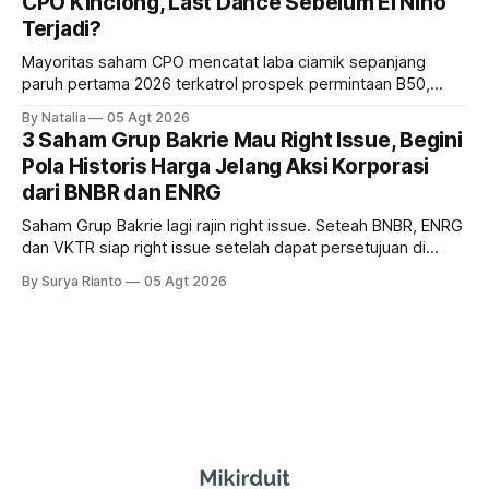
CPO Kinclong, Last Dance Sebelum El Nino
Terjadi?
Mayoritas saham CPO mencatat laba ciamik sepanjang
paruh pertama 2026 terkatrol prospek permintaan B50,
tetapi risiko El-Nino yang potensi mempengaruhi produksi
By Natalia
05 Agt 2026
diprediksi semakin terlihat mendekati 2027. Kira-kira gimana
3 Saham Grup Bakrie Mau Right Issue, Begini
prospeknya? apakah masih menarik dilirik sektor ini?
Pola Historis Harga Jelang Aksi Korporasi
dari BNBR dan ENRG
Saham Grup Bakrie lagi rajin right issue. Seteah BNBR, ENRG
dan VKTR siap right issue setelah dapat persetujuan di
RUPS. Tapi, JGLE masih belum dapat persetujuan. Begini
By Surya Rianto
05 Agt 2026
pola saham Grup Bakrie jelang right issue