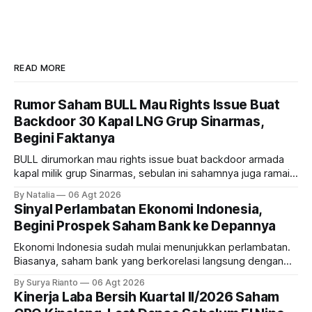
READ MORE
Rumor Saham BULL Mau Rights Issue Buat
Backdoor 30 Kapal LNG Grup Sinarmas,
Begini Faktanya
BULL dirumorkan mau rights issue buat backdoor armada
kapal milik grup Sinarmas, sebulan ini sahamnya juga ramai
sampai terbang 40 persenan. Gimana prospeknya? apakah
By Natalia
06 Agt 2026
masih menarik dilirik?
Sinyal Perlambatan Ekonomi Indonesia,
Begini Prospek Saham Bank ke Depannya
Ekonomi Indonesia sudah mulai menunjukkan perlambatan.
Biasanya, saham bank yang berkorelasi langsung dengan
dampak kinerja ekonomi. Lalu, bagaimana nasib saham
By Surya Rianto
06 Agt 2026
bank ke depannya?
Kinerja Laba Bersih Kuartal II/2026 Saham