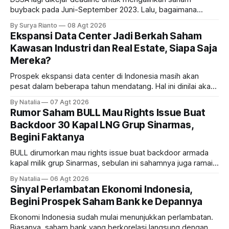
buyback pada Juni-September 2023. Lalu, bagaimana
dampaknya kepada harga saham perseroan?
By Surya Rianto
08 Agt 2026
Ekspansi Data Center Jadi Berkah Saham
Kawasan Industri dan Real Estate, Siapa Saja
Mereka?
Prospek ekspansi data center di Indonesia masih akan
pesat dalam beberapa tahun mendatang. Hal ini dinilai akan
ikut memberikan cuan ke emiten kawasan industri dan real
By Natalia
07 Agt 2026
estate, ada siapa saja mereka?
Rumor Saham BULL Mau Rights Issue Buat
Backdoor 30 Kapal LNG Grup Sinarmas,
Begini Faktanya
BULL dirumorkan mau rights issue buat backdoor armada
kapal milik grup Sinarmas, sebulan ini sahamnya juga ramai
sampai terbang 40 persenan. Gimana prospeknya? apakah
By Natalia
06 Agt 2026
masih menarik dilirik?
Sinyal Perlambatan Ekonomi Indonesia,
Begini Prospek Saham Bank ke Depannya
Ekonomi Indonesia sudah mulai menunjukkan perlambatan.
Biasanya, saham bank yang berkorelasi langsung dengan