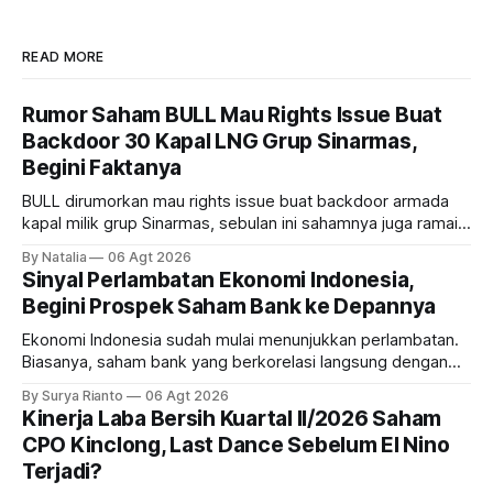
READ MORE
Rumor Saham BULL Mau Rights Issue Buat
Backdoor 30 Kapal LNG Grup Sinarmas,
Begini Faktanya
BULL dirumorkan mau rights issue buat backdoor armada
kapal milik grup Sinarmas, sebulan ini sahamnya juga ramai
sampai terbang 40 persenan. Gimana prospeknya? apakah
By Natalia
06 Agt 2026
masih menarik dilirik?
Sinyal Perlambatan Ekonomi Indonesia,
Begini Prospek Saham Bank ke Depannya
Ekonomi Indonesia sudah mulai menunjukkan perlambatan.
Biasanya, saham bank yang berkorelasi langsung dengan
dampak kinerja ekonomi. Lalu, bagaimana nasib saham
By Surya Rianto
06 Agt 2026
bank ke depannya?
Kinerja Laba Bersih Kuartal II/2026 Saham
CPO Kinclong, Last Dance Sebelum El Nino
Terjadi?