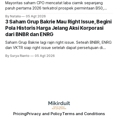
Mayoritas saham CPO mencatat laba ciamik sepanjang
paruh pertama 2026 terkatrol prospek permintaan B50,
tetapi risiko El-Nino yang potensi mempengaruhi produksi
By Natalia
05 Agt 2026
diprediksi semakin terlihat mendekati 2027. Kira-kira gimana
3 Saham Grup Bakrie Mau Right Issue, Begini
prospeknya? apakah masih menarik dilirik sektor ini?
Pola Historis Harga Jelang Aksi Korporasi
dari BNBR dan ENRG
Saham Grup Bakrie lagi rajin right issue. Seteah BNBR, ENRG
dan VKTR siap right issue setelah dapat persetujuan di
RUPS. Tapi, JGLE masih belum dapat persetujuan. Begini
By Surya Rianto
05 Agt 2026
pola saham Grup Bakrie jelang right issue
Pricing
Privacy and Policy
Terms and Conditions