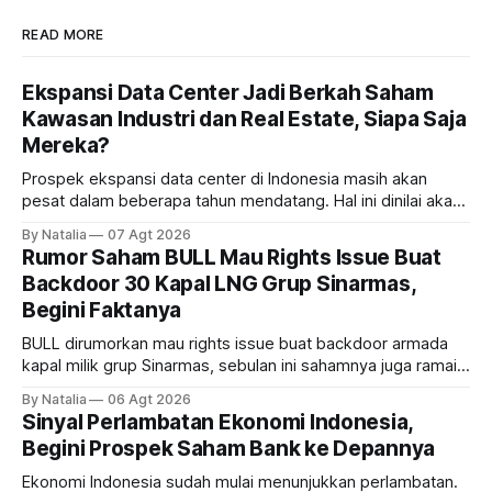
READ MORE
Ekspansi Data Center Jadi Berkah Saham
Kawasan Industri dan Real Estate, Siapa Saja
Mereka?
Prospek ekspansi data center di Indonesia masih akan
pesat dalam beberapa tahun mendatang. Hal ini dinilai akan
ikut memberikan cuan ke emiten kawasan industri dan real
By Natalia
07 Agt 2026
estate, ada siapa saja mereka?
Rumor Saham BULL Mau Rights Issue Buat
Backdoor 30 Kapal LNG Grup Sinarmas,
Begini Faktanya
BULL dirumorkan mau rights issue buat backdoor armada
kapal milik grup Sinarmas, sebulan ini sahamnya juga ramai
sampai terbang 40 persenan. Gimana prospeknya? apakah
By Natalia
06 Agt 2026
masih menarik dilirik?
Sinyal Perlambatan Ekonomi Indonesia,
Begini Prospek Saham Bank ke Depannya
Ekonomi Indonesia sudah mulai menunjukkan perlambatan.