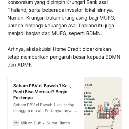
konsorsium yang dipimpin Krungsri Bank asal
Thailand, serta beberapa investor lokal lainnya.
Namun, Krungsri bukan orang asing bagi MUFG,
karena lembaga keuangan asal Thailand itu juga
menjadi bagian dari MUFG, seperti BDMN.
Artinya, aksi akuisisi Home Credit diperkirakan
tetap memberikan pengaruh besar kepada BDMN
dan ADMF.
Saham PBV di Bawah 1 Kali,
Pasti Bisa Meroket? Begini
Faktanya
Saham PBV di Bawah 1 kali sering
dianggap murah. Pertanyaannya,
seberapa besar peluang harga
saham murah itu bisa meroket
Mikirin Duit
Surya Rianto
hingga harga sahamnya lebih tinggi