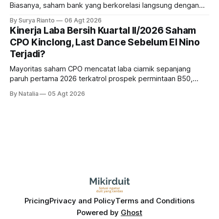
Biasanya, saham bank yang berkorelasi langsung dengan
dampak kinerja ekonomi. Lalu, bagaimana nasib saham
By Surya Rianto
06 Agt 2026
bank ke depannya?
Kinerja Laba Bersih Kuartal II/2026 Saham
CPO Kinclong, Last Dance Sebelum El Nino
Terjadi?
Mayoritas saham CPO mencatat laba ciamik sepanjang
paruh pertama 2026 terkatrol prospek permintaan B50,
tetapi risiko El-Nino yang potensi mempengaruhi produksi
By Natalia
05 Agt 2026
diprediksi semakin terlihat mendekati 2027. Kira-kira gimana
prospeknya? apakah masih menarik dilirik sektor ini?
Pricing
Privacy and Policy
Terms and Conditions
Powered by
Ghost