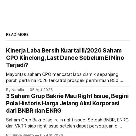
READ MORE
Kinerja Laba Bersih Kuartal II/2026 Saham
CPO Kinclong, Last Dance Sebelum El Nino
Terjadi?
Mayoritas saham CPO mencatat laba ciamik sepanjang
paruh pertama 2026 terkatrol prospek permintaan B50,
tetapi risiko El-Nino yang potensi mempengaruhi produksi
By Natalia
05 Agt 2026
diprediksi semakin terlihat mendekati 2027. Kira-kira gimana
3 Saham Grup Bakrie Mau Right Issue, Begini
prospeknya? apakah masih menarik dilirik sektor ini?
Pola Historis Harga Jelang Aksi Korporasi
dari BNBR dan ENRG
Saham Grup Bakrie lagi rajin right issue. Seteah BNBR, ENRG
dan VKTR siap right issue setelah dapat persetujuan di
RUPS. Tapi, JGLE masih belum dapat persetujuan. Begini
By Surya Rianto
05 Agt 2026