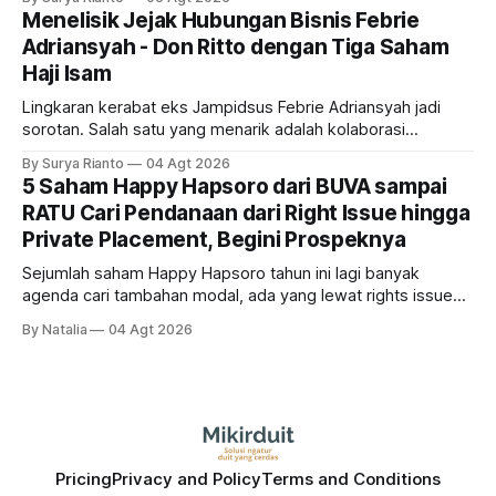
pola saham Grup Bakrie jelang right issue
Menelisik Jejak Hubungan Bisnis Febrie
Adriansyah - Don Ritto dengan Tiga Saham
Haji Isam
Lingkaran kerabat eks Jampidsus Febrie Adriansyah jadi
sorotan. Salah satu yang menarik adalah kolaborasi
bisnisnya bersama taipan Kalimantan Selatan, Haji Isam.
By Surya Rianto
04 Agt 2026
Bagaimana hubungannya?
5 Saham Happy Hapsoro dari BUVA sampai
RATU Cari Pendanaan dari Right Issue hingga
Private Placement, Begini Prospeknya
Sejumlah saham Happy Hapsoro tahun ini lagi banyak
agenda cari tambahan modal, ada yang lewat rights issue
sampai private placement, kira-kira siapa saja mereka dan
By Natalia
04 Agt 2026
gimana prospeknya?
Pricing
Privacy and Policy
Terms and Conditions