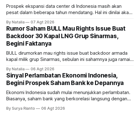
Prospek ekspansi data center di Indonesia masih akan
pesat dalam beberapa tahun mendatang. Hal ini dinilai akan
ikut memberikan cuan ke emiten kawasan industri dan real
By Natalia
07 Agt 2026
estate, ada siapa saja mereka?
Rumor Saham BULL Mau Rights Issue Buat
Backdoor 30 Kapal LNG Grup Sinarmas,
Begini Faktanya
BULL dirumorkan mau rights issue buat backdoor armada
kapal milik grup Sinarmas, sebulan ini sahamnya juga ramai
sampai terbang 40 persenan. Gimana prospeknya? apakah
By Natalia
06 Agt 2026
masih menarik dilirik?
Sinyal Perlambatan Ekonomi Indonesia,
Begini Prospek Saham Bank ke Depannya
Ekonomi Indonesia sudah mulai menunjukkan perlambatan.
Biasanya, saham bank yang berkorelasi langsung dengan
dampak kinerja ekonomi. Lalu, bagaimana nasib saham
By Surya Rianto
06 Agt 2026
bank ke depannya?