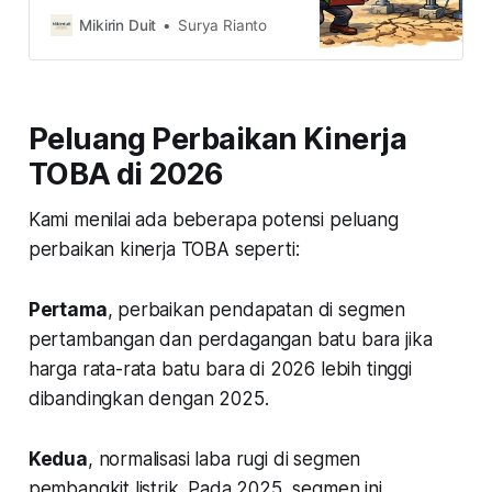
bawah Rp2.000 per saham setelah
3 bulan mengalami kerugian. Apa
Mikirin Duit
Surya Rianto
penyebabnya dan bagaimana
prospek ke depannya?
Peluang Perbaikan Kinerja
TOBA di 2026
Kami menilai ada beberapa potensi peluang
perbaikan kinerja TOBA seperti:
Pertama
, perbaikan pendapatan di segmen
pertambangan dan perdagangan batu bara jika
harga rata-rata batu bara di 2026 lebih tinggi
dibandingkan dengan 2025.
Kedua
, normalisasi laba rugi di segmen
pembangkit listrik. Pada 2025, segmen ini